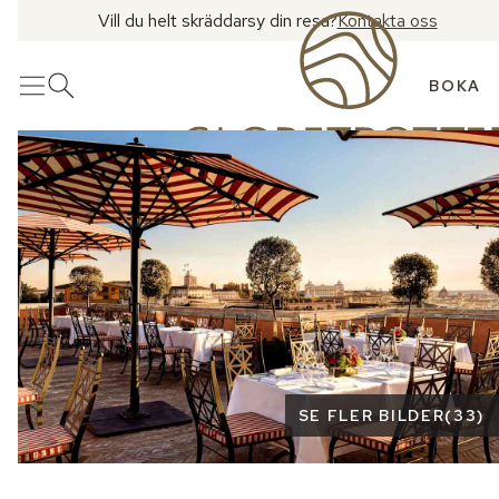
Vill du helt skräddarsy din resa?
Kontakta oss
BOKA
Meny
Öppna sök
Se fler bilder
SE FLER BILDER
(
33
)