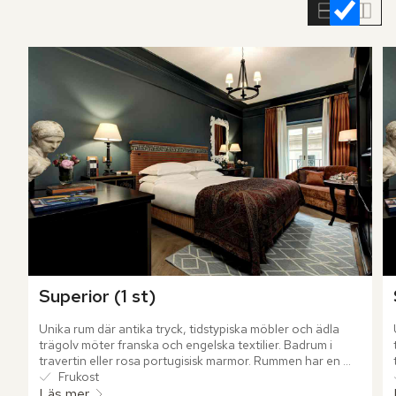
rumslistan
Superior (1 st)
Unika rum där antika tryck, tidstypiska möbler och ädla 
trägolv möter franska och engelska textilier. Badrum i 
travertin eller rosa portugisisk marmor. Rummen har en 
fantastisk utsikt över Via Sistina och hotellets innergård.
Frukost
Läs mer