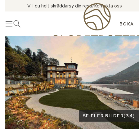
Vill du helt skräddarsy din resa?
Kontakta oss
BOKA
Meny
Öppna sök
Se fler bilder
SE FLER BILDER
(
34
)