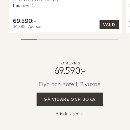
Ljuset strömmar in genom höga glasdörrar och rör sig 
Läs mer
mjukt över rummets ytor, medan en lummig trädgård 
breder ut sig utanför balkongen.
69.590:-
VALD
34.795:-/person
TOTALPRIS
69.590:-
Flyg och hotell, 2 vuxna
GÅ VIDARE OCH BOKA
Prisdetaljer