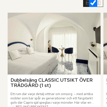
rumslistan
Dubbelsäng CLASSIC UTSIKT ÖVER 
TRÄDGÅRD (1 st)
Ett rum där varje detalj vittnar om omsorg  – med antika 
möbler som bär spår av generationer och ett färgstarkt 
golv där Capris själ speglas i varje mönster. Här vilar en 
stillsam elegans som viskar om öns historia och kulturarv. 
BED AND BREAKFAST