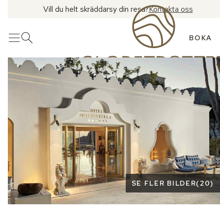
Vill du helt skräddarsy din resa?
Kontakta oss
BOKA
Meny
Öppna sök
Se fler bilder
SE FLER BILDER
(
20
)