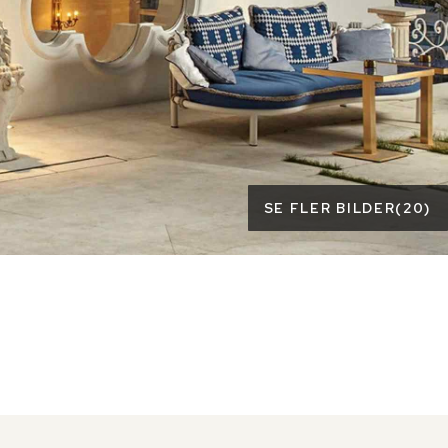
SE FLER BILDER
(
20
)