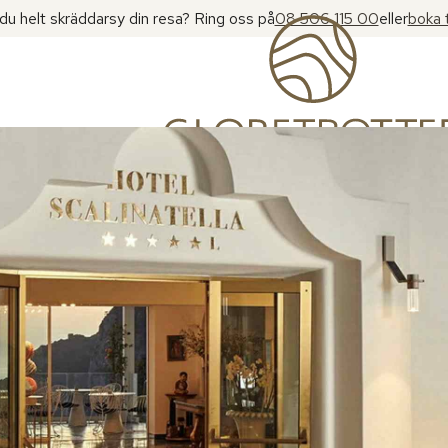
l du helt skräddarsy din resa? Ring oss på
08 506 115 00
eller
boka 