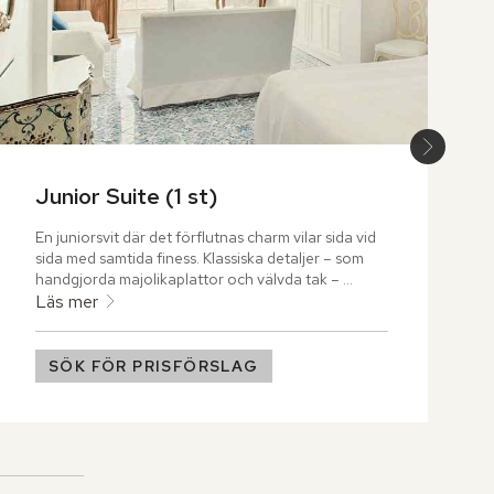
Junior Suite (1 st)
En juniorsvit där det förflutnas charm vilar sida vid 
sida med samtida finess. Klassiska detaljer – som 
handgjorda majolikaplattor och välvda tak – 
smälter samman med elegant modernitet i en 
Läs mer
perfekt avvägd balans. Varje yta, varje linje bär på 
en känsla av tidlös skönhet, medan havet och 
Capris silhuett ständigt vilar i blickfånget.
SÖK FÖR PRISFÖRSLAG