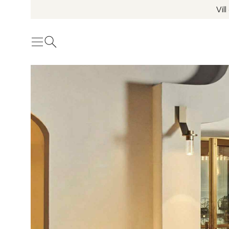
Vil
Meny
Öppna sök
Se fler bilder