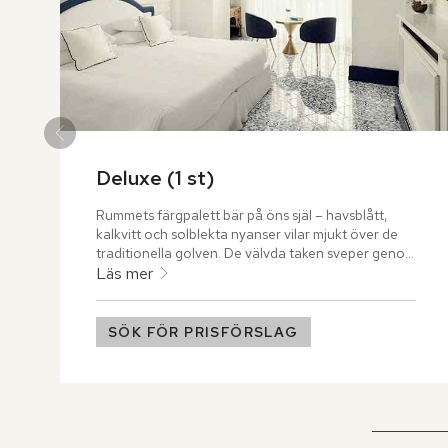
Deluxe (1 st)
Rummets färgpalett bär på öns själ – havsblått, 
kalkvitt och solblekta nyanser vilar mjukt över de 
traditionella golven. De välvda taken sveper genom 
rummet likt vågor mot Faraglioni, i en stillsam 
Läs mer
rörelse som inger ro. I rummets mitt väntar en 
inbjudande sittgrupp – en plats att landa, andas 
och bara vara.
SÖK FÖR PRISFÖRSLAG