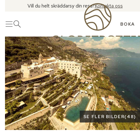
Vill du helt skräddarsy din resa?
Kontakta oss
BOKA
Meny
Öppna sök
Se fler bilder
SE FLER BILDER
(
48
)