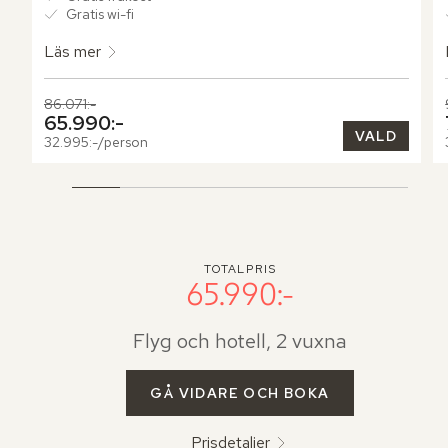
Gratis wi-fi
Läs mer
Tidigare pris,
86.071:-
Nuvarande pris,
65.990:-
VALD
32.995:-/person
TOTALPRIS
65.990:-
Flyg och hotell, 2 vuxna
GÅ VIDARE OCH BOKA
Prisdetaljer