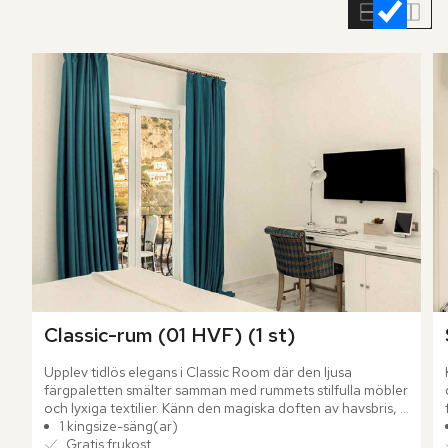
rumslistan
Classic-rum (01 HVF) (1 st)
Upplev tidlös elegans i Classic Room där den ljusa 
färgpaletten smälter samman med rummets stilfulla möbler 
och lyxiga textilier. Känn den magiska doften av havsbris, 
bougainvillea och citrus samtidigt som du beundrar 
1 kingsize-säng(ar)
Amalfikustens hänförande kuliss från din privata balkong.
Gratis frukost