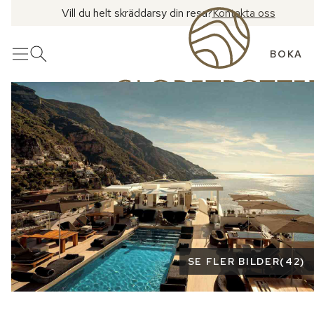
Vill du helt skräddarsy din resa?
Kontakta oss
BOKA
Meny
Öppna sök
Se fler bilder
SE FLER BILDER
(
42
)