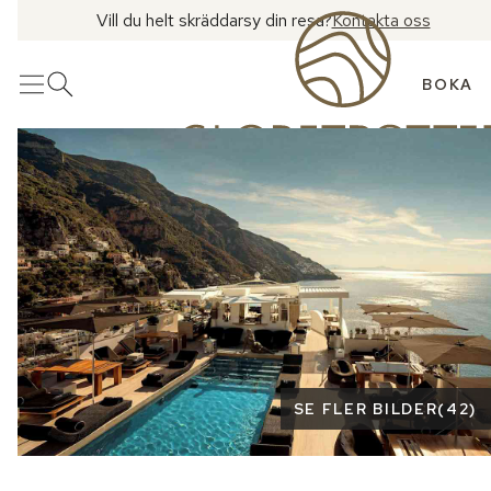
Vill du helt skräddarsy din resa?
Kontakta oss
BOKA
Meny
Öppna sök
Se fler bilder
SE FLER BILDER
(
42
)