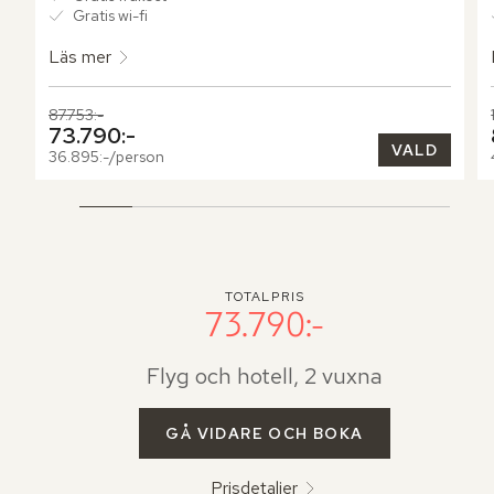
Gratis wi-fi
Läs mer
Tidigare pris,
87.753:-
Nuvarande pris,
73.790:-
VALD
36.895:-/person
TOTALPRIS
73.790:-
Flyg och hotell, 2 vuxna
GÅ VIDARE OCH BOKA
Prisdetaljer