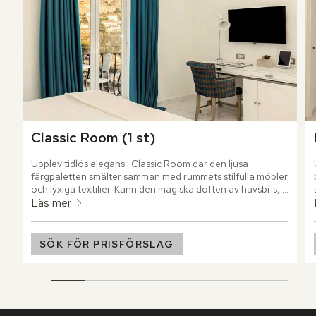
Classic Room (1 st)
Upplev tidlös elegans i Classic Room där den ljusa 
färgpaletten smälter samman med rummets stilfulla möbler 
och lyxiga textilier. Känn den magiska doften av havsbris, 
bougainvillea och citrus samtidigt som du beundrar 
Läs mer
Amalfikustens hänförande kuliss från din privata balkong.
SÖK FÖR PRISFÖRSLAG