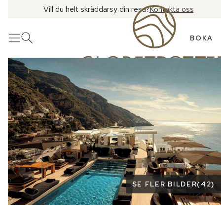
Vill du helt skräddarsy din resa?
Kontakta oss
BOKA
Meny
Öppna sök
Se fler bilder
SE FLER BILDER
(
42
)