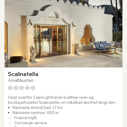
Scalinatella
Amalfikusten
Högt ovanför Capris glittrande kustlinje reser sig 
boutiquehotellet Scalinatella, en vitkalkad skönhet längs den 
eleganta Via Tragara. Sedan generationer tillbaka har 
Närmaste strand/bad: 1,7 km
familjen...
Närmaste centrum: 650 m
Frukost ingår
Concierge-service