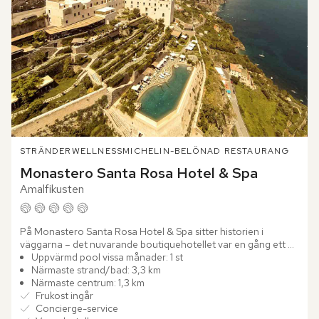
STRÄNDER
WELLNESS
MICHELIN-BELÖNAD RESTAURANG
Monastero Santa Rosa Hotel & Spa
Amalfikusten
På Monastero Santa Rosa Hotel & Spa sitter historien i 
väggarna – det nuvarande boutiquehotellet var en gång ett 
vackert 1600-talskloster. Stenvalv, tunga träportar och svala...
Uppvärmd pool vissa månader: 1 st
Närmaste strand/bad: 3,3 km
Närmaste centrum: 1,3 km
Frukost ingår
Concierge-service