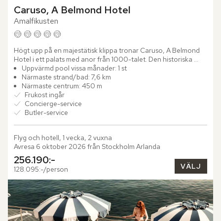
Caruso, A Belmond Hotel
Amalfikusten
Högt upp på en majestätisk klippa tronar Caruso, A Belmond 
Hotel i ett palats med anor från 1000-talet. Den historiska 
byggnaden, som enligt legenden uppfördes som ett tecken 
Uppvärmd pool vissa månader: 1 st
på...
Närmaste strand/bad: 7,6 km
Närmaste centrum: 450 m
Frukost ingår
Concierge-service
Butler-service
Flyg och hotell, 1 vecka, 2 vuxna
Avresa 6 oktober 2026 från Stockholm Arlanda
256.190:-
VÄLJ
128.095:-/person