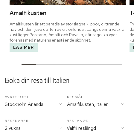
Amalfikusten
T
Amalfikusten är ett paradis av storslagna klippor, glittrande 
Fr
hav och den ljuva doften av citronlundar. Längs denna vackra 
dä
kust ligger Positano, Amalfi och Ravello, där sagolika vyer 
de
förenas med naturens enastående skönhet.
ku
LÄS MER
Boka din resa till
Italien
AVRESEORT
RESMÅL
Stockholm Arlanda
Amalfikusten, Italien
RESENÄRER
RESLÄNGD
2 vuxna
Valfri reslängd