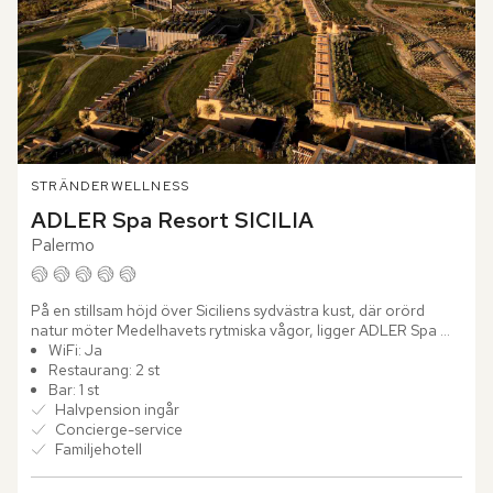
STRÄNDER
WELLNESS
ADLER Spa Resort SICILIA
Palermo
På en stillsam höjd över Siciliens sydvästra kust, där orörd 
natur möter Medelhavets rytmiska vågor, ligger ADLER Spa 
Resort SICILIA. Här låter du blicken sveper över...
WiFi: Ja
Restaurang: 2 st
Bar: 1 st
Halvpension ingår
Concierge-service
Familjehotell