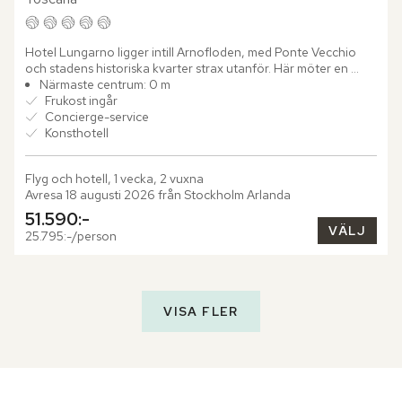
Hotel Lungarno ligger intill Arnofloden, med Ponte Vecchio 
och stadens historiska kvarter strax utanför. Här möter en 
avslappnad färgpalett i blått, vitt och brunt en omfattande...
Närmaste centrum: 0 m
Frukost ingår
Concierge-service
Konsthotell
Flyg och hotell, 1 vecka, 2 vuxna
Avresa 18 augusti 2026 från Stockholm Arlanda
51.590:-
VÄLJ
25.795:-/person
VISA FLER