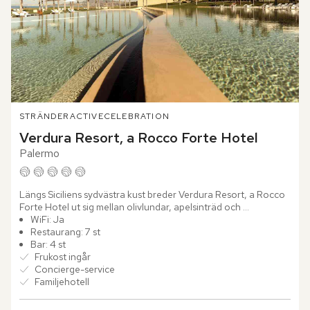
STRÄNDER
ACTIVE
CELEBRATION
Verdura Resort, a Rocco Forte Hotel
Palermo
Längs Siciliens sydvästra kust breder Verdura Resort, a Rocco 
Forte Hotel ut sig mellan olivlundar, apelsinträd och 
Medelhavets djupblå vatten. Redan vid ankomsten känns 
WiFi: Ja
platsens...
Restaurang: 7 st
Bar: 4 st
Frukost ingår
Concierge-service
Familjehotell