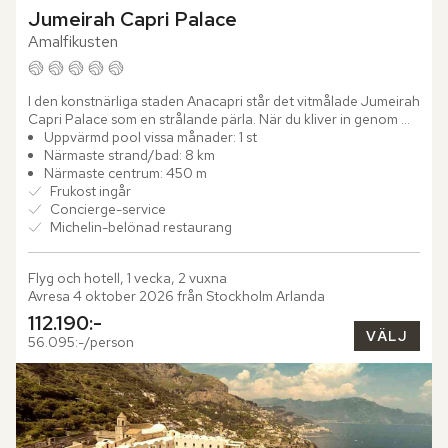
Jumeirah Capri Palace
Amalfikusten
I den konstnärliga staden Anacapri står det vitmålade Jumeirah 
Capri Palace som en strålande pärla. När du kliver in genom 
dörrarna möts du av "Shores of the Seas" – en imponerande...
Uppvärmd pool vissa månader: 1 st
Närmaste strand/bad: 8 km
Närmaste centrum: 450 m
Frukost ingår
Concierge-service
Michelin-belönad restaurang
Flyg och hotell, 1 vecka, 2 vuxna
Avresa 4 oktober 2026 från Stockholm Arlanda
112.190:-
VÄLJ
56.095:-/person