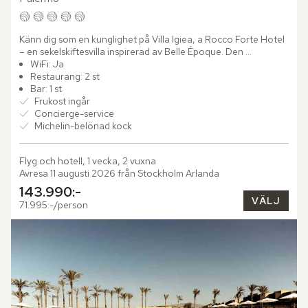
Känn dig som en kunglighet på Villa Igiea, a Rocco Forte Hotel 
– en sekelskiftesvilla inspirerad av Belle Époque. Den 
majestätiska byggnaden uppfördes av den inflytelserika...
WiFi: Ja
Restaurang: 2 st
Bar: 1 st
Frukost ingår
Concierge-service
Michelin-belönad kock
Flyg och hotell, 1 vecka, 2 vuxna
Avresa 11 augusti 2026 från Stockholm Arlanda
143.990:-
VÄLJ
71.995:-/person