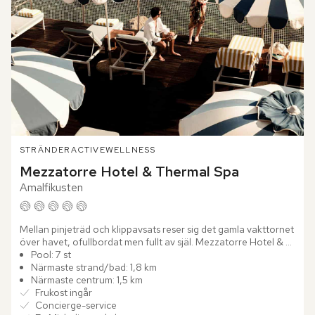
STRÄNDER
ACTIVE
WELLNESS
Mezzatorre Hotel & Thermal Spa
Amalfikusten
Mellan pinjeträd och klippavsats reser sig det gamla vakttornet 
över havet, ofullbordat men fullt av själ. Mezzatorre Hotel & 
Thermal Spa blickar ut över Neapelbukten från sin...
Pool: 7 st
Närmaste strand/bad: 1,8 km
Närmaste centrum: 1,5 km
Frukost ingår
Concierge-service