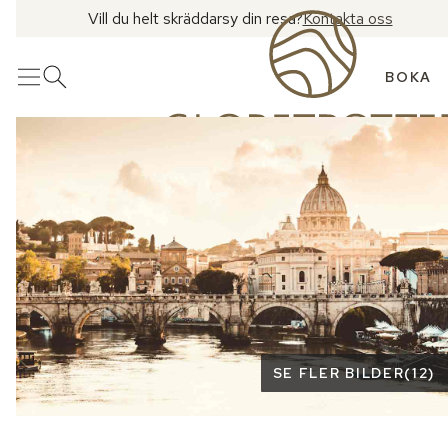
Vill du helt skräddarsy din resa?
Kontakta oss
BOKA
Meny
Öppna sök
Se fler bilder
SE FLER BILDER
(
12
)