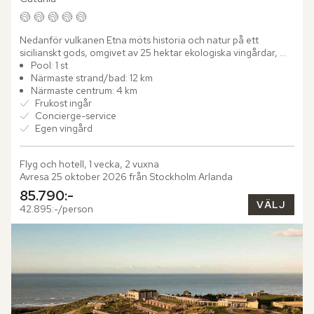
Nedanför vulkanen Etna möts historia och natur på ett 
sicilianskt gods, omgivet av 25 hektar ekologiska vingårdar, 
olivlundar och fruktträd. Här har Monaci delle Terre Nere 
Pool: 1 st
gett...
Närmaste strand/bad: 12 km
Närmaste centrum: 4 km
Frukost ingår
Concierge-service
Egen vingård
Flyg och hotell, 1 vecka, 2 vuxna
Avresa 25 oktober 2026 från Stockholm Arlanda
85.790:-
VÄLJ
42.895:-/person