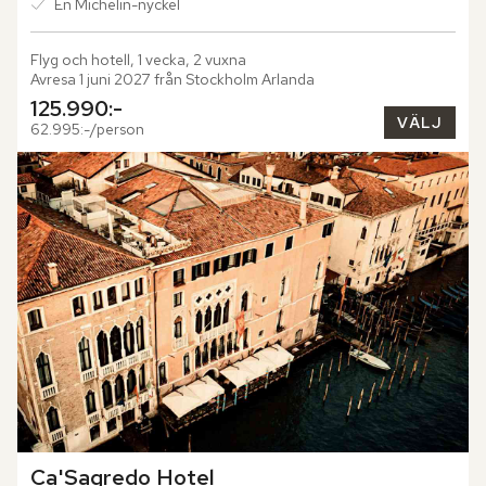
En Michelin-nyckel
Flyg och hotell, 1 vecka, 2 vuxna
Avresa 1 juni 2027 från Stockholm Arlanda
125.990:-
VÄLJ
62.995:-/person
Ca'Sagredo Hotel