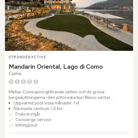
STRÄNDER
ACTIVE
Mandarin Oriental, Lago di Como
Como
Mellan Comosjöns glittrande vatten och de gröna 
bergssluttningarna i den pittoreska byn Blevio väntar 
Mandarin Oriental, Lago di Como. Bara några minuter från 
Uppvärmd pool vissa månader: 1 st
Como reser sig den...
Närmaste centrum: 1,5 km
Frukost ingår
Concierge-service
Infinitypool