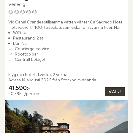
Venedig
Vid Canal Grandes stillsamma vatten väntar Ca'Sagredo Hotel 
– ett vackert 1400-talspalats som viskar om svunna tider. När 
du vandrar genom palatsets praktfulla salonger märker du...
WiFi: Ja
Restaurang: 2 st
Bar: Nej
Concierge-service
Rooftop bar
Centralt beläget
Flyg och hotell, 1 vecka, 2 vuxna
Avresa 14 augusti 2026 från Stockholm Arlanda
41.590:-
VÄLJ
20.795:-/person