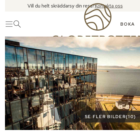
Vill du helt skräddarsy din resa?
Kontakta oss
BOKA
Meny
Öppna sök
Se fler bilder
SE FLER BILDER
(
10
)