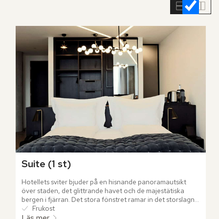
rumslistan
Suite (1 st)
Hotellets sviter bjuder på en hisnande panoramautsikt 
över staden, det glittrande havet och de majestätiska 
bergen i fjärran. Det stora fönstret ramar in det storslagna 
landskapet utanför, medan ljuset från naturen sveper över 
Frukost
väggarna.
Läs mer