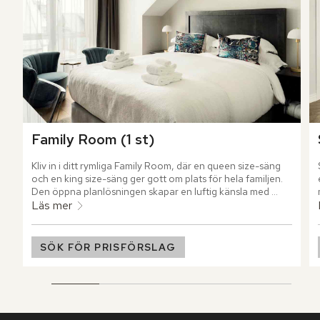
Family Room (1 st)
Kliv in i ditt rymliga Family Room, där en queen size-säng 
och en king size-säng ger gott om plats för hela familjen. 
Den öppna planlösningen skapar en luftig känsla med 
utrymme att umgås och landa mellan dagens upplevelser. 
Läs mer
Stilren design och genomtänkta detaljer ger rummet ett 
varmt och avslappnat uttryck.
SÖK FÖR PRISFÖRSLAG