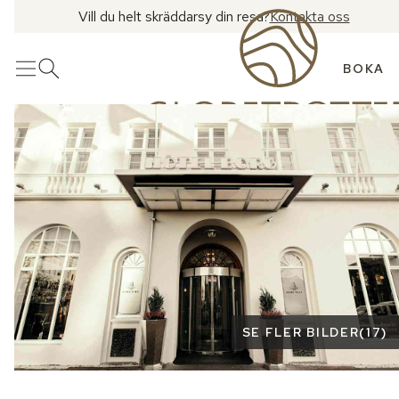
Vill du helt skräddarsy din resa?
Kontakta oss
BOKA
Meny
Öppna sök
Se fler bilder
SE FLER BILDER
(
17
)