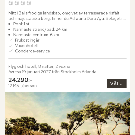
Mitt i Balis frodiga landskap, omgivet av terrasserade risfält 
och majestätiska berg, finner du Adiwana Dara Ayu. Beläget i 
Payangan-Ubud, en av öns mest kulturrika regioner, är...
Pool: 1 st
Närmaste strand/bad: 24 km
Närmaste centrum: 6 km
Frukost ingår
Vuxenhotell
Concierge-service
Flyg och hotell, 8 nätter, 2 vuxna
Avresa 19 januari 2027 från Stockholm Arlanda
24.290:-
VÄLJ
12.145:-/person