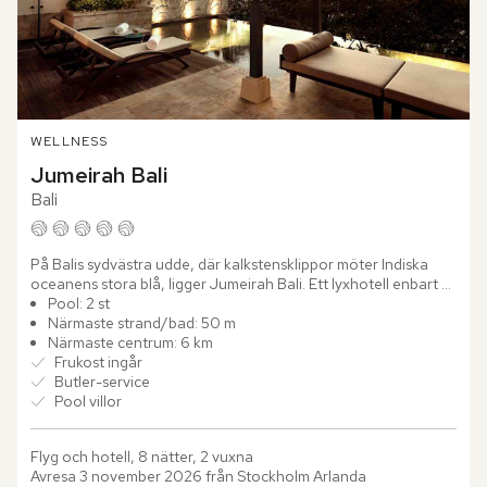
WELLNESS
Jumeirah Bali
Bali
På Balis sydvästra udde, där kalkstensklippor möter Indiska 
oceanens stora blå, ligger Jumeirah Bali. Ett lyxhotell enbart 
bestående av villor, inspirerat av hindu-javanesisk...
Pool: 2 st
Närmaste strand/bad: 50 m
Närmaste centrum: 6 km
Frukost ingår
Butler-service
Pool villor
Flyg och hotell, 8 nätter, 2 vuxna
Avresa 3 november 2026 från Stockholm Arlanda