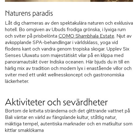
Naturens paradis
Låt dig charmeras av den spektakulära naturen och exklusiva
hotell. Bo omgiven av Ubuds frodiga grönska, i lyxiga rum
och sviter på prisbelönta
COMO Shambhala Estate
. Njut av
avkopplande SPA-behandlingar i världsklass, yoga vid
flodens kant och vandra genom tropiska skogar. Upplev Six
Senses Uluwatu som majestätiskt vilar på en klippa med
panoramautsikt över Indiska oceanen. Här bjuds du in till en
härlig mix av tradition och modern lyx i enastående villor och
sviter med ett unikt wellnesskoncept och gastronomiska
läckerheter.
Aktiviteter och sevärdheter
Bortom de kritvita stränderna och det glittrande vattnet på
Bali väntar en värld av fängslande kultur, ståtlig natur,
mäktiga tempel, autentiska marknader och en matkultur som
kittlar smaklökarna