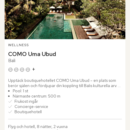
WELLNESS
COMO Uma Ubud
Bali
+
Upptäck boutiquehotellet COMO Uma Ubud – en plats som 
berör själen och fördjupar din koppling till Balis kulturella arv. 
Högt beläget bland kokospalmer och mäktiga banyanträd...
Pool: 1 st
Närmaste centrum: 500 m
Frukost ingår
Concierge-service
Boutiquehotell
Flyg och hotell, 8 nätter, 2 vuxna