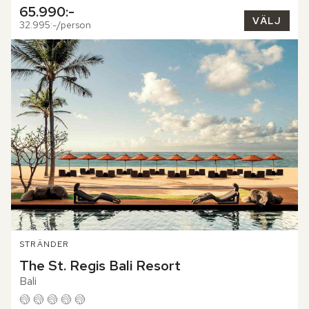
65.990:-
VÄLJ
32.995:-/person
STRÄNDER
The St. Regis Bali Resort
Bali