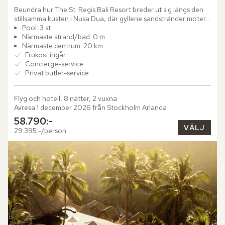
Beundra hur The St. Regis Bali Resort breder ut sig längs den 
stillsamma kusten i Nusa Dua, där gyllene sandstränder möter 
Indiska oceanens turkosa vatten. Här vilar det tropiska...
Pool: 3 st
Närmaste strand/bad: 0 m
Närmaste centrum: 20 km
Frukost ingår
Concierge-service
Privat butler-service
Flyg och hotell, 8 nätter, 2 vuxna
Avresa 1 december 2026 från Stockholm Arlanda
58.790:-
VÄLJ
29.395:-/person