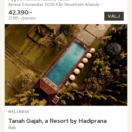
Avresa 3 november 2026 från Stockholm Arlanda
42.390:-
VÄLJ
21.195:-/person
WELLNESS
Tanah Gajah, a Resort by Hadiprana
Bali