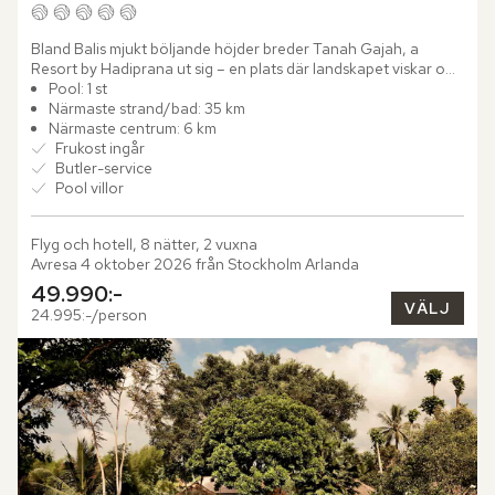
Bland Balis mjukt böljande höjder breder Tanah Gajah, a 
Resort by Hadiprana ut sig – en plats där landskapet viskar om 
tradition och skönhet. Beläget strax utanför den livfulla...
Pool: 1 st
Närmaste strand/bad: 35 km
Närmaste centrum: 6 km
Frukost ingår
Butler-service
Pool villor
Flyg och hotell, 8 nätter, 2 vuxna
Avresa 4 oktober 2026 från Stockholm Arlanda
49.990:-
VÄLJ
24.995:-/person