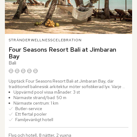
STRÄNDER
WELLNESS
CELEBRATION
Four Seasons Resort Bali at Jimbaran 
Bay
Bali
Upptäck Four Seasons Resort Bali at Jimbaran Bay, där 
traditionell balinesisk arkitektur möter sofistikerad lyx. Varje 
villa är en privat tillflykt med egen pool, solstolar och...
Uppvärmd pool vissa månader: 3 st
Närmaste strand/bad: 50 m
Närmaste centrum: 1 km
Butler-service
Ett flertal pooler
Familjevänligt hotell
Flyg och hotell, 8 nätter, 2 vuxna