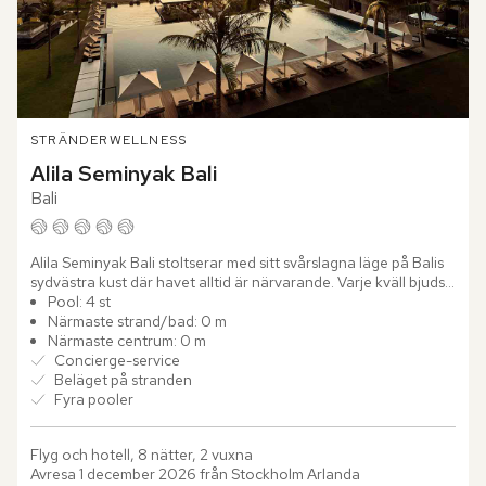
STRÄNDER
WELLNESS
Alila Seminyak Bali
Bali
Alila Seminyak Bali stoltserar med sitt svårslagna läge på Balis 
sydvästra kust där havet alltid är närvarande. Varje kväll bjuds 
du på Indiska oceanens hänförande solnedgång som...
Pool: 4 st
Närmaste strand/bad: 0 m
Närmaste centrum: 0 m
Concierge-service
Beläget på stranden
Fyra pooler
Flyg och hotell, 8 nätter, 2 vuxna
Avresa 1 december 2026 från Stockholm Arlanda