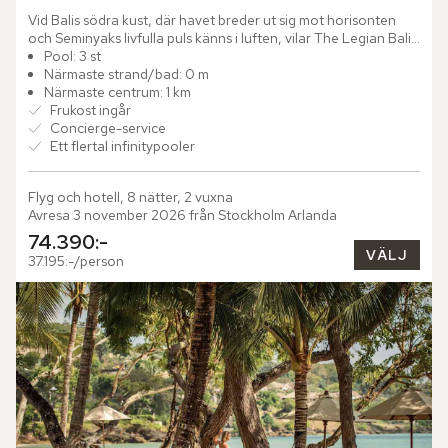
Vid Balis södra kust, där havet breder ut sig mot horisonten 
och Seminyaks livfulla puls känns i luften, vilar The Legian Bali 
– en plats med själ, integritet och stil. Bakom den...
Pool: 3 st
Närmaste strand/bad: 0 m
Närmaste centrum: 1 km
Frukost ingår
Concierge-service
Ett flertal infinitypooler
Flyg och hotell, 8 nätter, 2 vuxna
Avresa 3 november 2026 från Stockholm Arlanda
74.390:-
VÄLJ
37.195:-/person