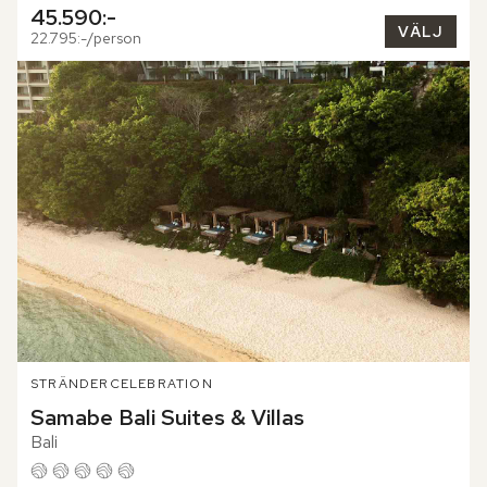
45.590:-
VÄLJ
22.795:-/person
STRÄNDER
CELEBRATION
Samabe Bali Suites & Villas
Bali