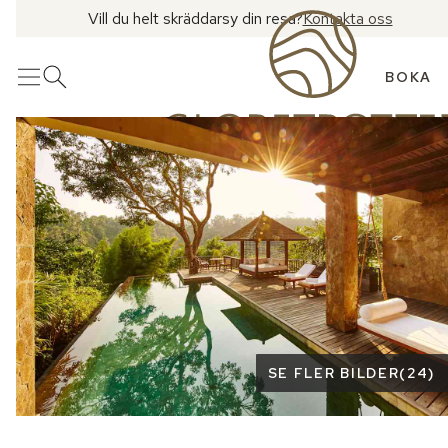
Vill du helt skräddarsy din resa?
Kontakta oss
BOKA
Meny
Öppna sök
Se fler bilder
SE FLER BILDER
(
24
)