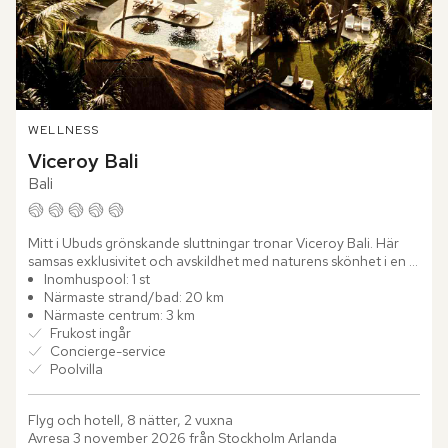
WELLNESS
Viceroy Bali
Bali
Mitt i Ubuds grönskande sluttningar tronar Viceroy Bali. Här 
samsas exklusivitet och avskildhet med naturens skönhet i en 
atmosfär där fågelkvitter ersätter stadsljud och varje vy...
Inomhuspool: 1 st
Närmaste strand/bad: 20 km
Närmaste centrum: 3 km
Frukost ingår
Concierge-service
Poolvilla
Flyg och hotell, 8 nätter, 2 vuxna
Avresa 3 november 2026 från Stockholm Arlanda