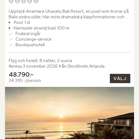
Upptäck Anantara Uluwatu Bali Resort, en juvel som tronar på 
Balis södra udde. Här möts dramatiska klippformationer och en 
lugnare livsrytm, medan horisonten bjuder på hisnande...
Pool: 1 st
Närmaste strand/bad: 100 m
Frukost ingår
Concierge-service
Boutiquehotell
Flyg och hotell, 8 nätter, 2 vuxna
Avresa 3 november 2026 från Stockholm Arlanda
48.790:-
VÄLJ
24.395:-/person