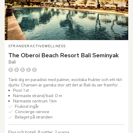
STRÄNDER
ACTIVE
WELLNESS
The Oberoi Beach Resort Bali Seminyak
Bali
Tänk dig en paradisö med palmer, exotiska frukter och ett rikt 
djurliv. Chansen är ganska stor att det är Bali du ser framför 
dig. Och det blir än mer paradisiskt när du väljer att...
Pool: 1 st
Närmaste strand/bad: 0 m
Närmaste centrum: 1 km
Frukost ingår
Concierge-service
Beläget på stranden
Flyg och hotell, 8 nätter, 2 vuxna