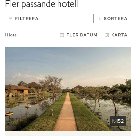
Fler passande hotell
Det kulinariska utbudet fångar Sri Lankas själ genom 
säsongsbetonade rätter och färska råvaror. Restaurangen 
FILTRERA
SORTERA
serverar både lokala delikatesser och internationella klassiker 
– från popcornpanerad Angusfilé och generösa skaldjursfat till 
kokospudding med palmsockersirap. Den öppna matsalen går i 
1 Hotell
FLER DATUM
KARTA
nautiska nyanser av vitt och blått, med vävda stolar och konst 
skapad av återvunna båtåror och fiskekorgar.

Hotellets concierge delar gärna sina favorittips: slå dig ner i 
trädgården eller på sanden och låt hotellets kockar arrangera 
en privat middag för två – en femrätters upplevelse med 
levande ljus. Njut av ett klassiskt Afternoon Tea i grönskan eller 
fördjupa dig i det srilankesiska köket genom en 
matlagningskurs, där skickliga kockar vägleder dig genom 
traditionella rätter i en personlig och intim atmosfär.
52