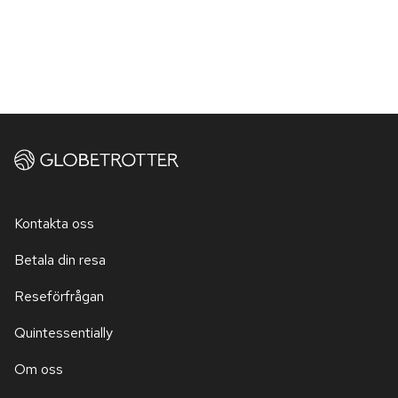
Ett måste under besöket är att utforska Sigiriya Lion Rock, en 
historisk och mäktig klippformation med spännande 
berättelser. Följ med på jeepsafari som tar dig nära de vilda 
djuren, spana efter fågelliv eller delta i en matlagningskurs med 
lokala experter.

Hotellets concierge delar gärna sina favoriter: boka en 
Superior Deluxe Villa with Plunge Pool, en perfekt villa för 
smekmånad eller extra avskildhet. Packa ner en kikare för att 
ha möjlighet till att observera det rika fågellivet runt hotellet.
Kontakta oss
Betala din resa
Reseförfrågan
Quintessentially
Om oss