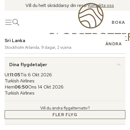
Vill du helt skräddarsy din resa?
Kontakta oss
BOKA
Meny
Öppna sök
Sri Lanka
ÄNDRA
Stockholm Arlanda
,
9 dagar
,
2 vuxna
Dina flygdetaljer
Ut
11:05
Tis 6 Okt 2026
Turkish Airlines
Hem
06:50
Ons 14 Okt 2026
Turkish Airlines
Vill du ändra flygalternativ?
FLER FLYG