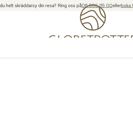
l du helt skräddarsy din resa? Ring oss på
08 506 115 00
eller
boka 