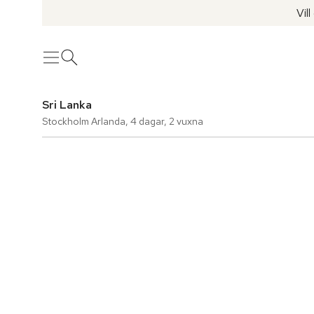
Vil
Meny
Öppna sök
Sri Lanka
Stockholm Arlanda
,
4 dagar
,
2 vuxna