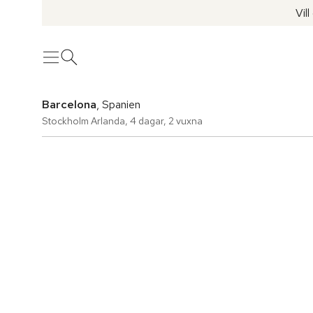
Vil
Meny
Öppna sök
Barcelona
, Spanien
Stockholm Arlanda
,
4 dagar
,
2 vuxna