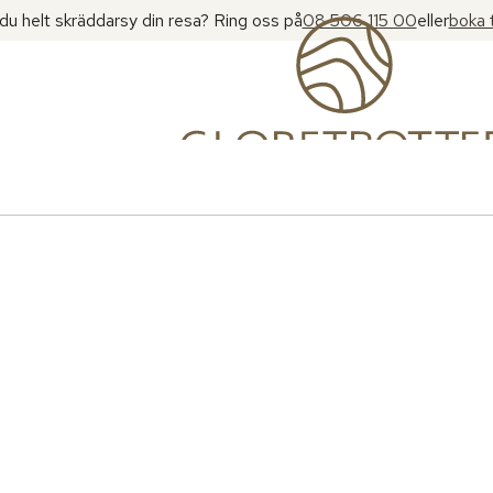
l du helt skräddarsy din resa? Ring oss på
08 506 115 00
eller
boka 