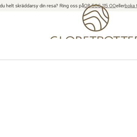
l du helt skräddarsy din resa? Ring oss på
08 506 115 00
eller
boka 