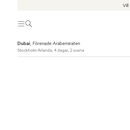
Vil
Meny
Öppna sök
Dubai
, Förenade Arabemiraten
Stockholm Arlanda
,
4 dagar
,
2 vuxna