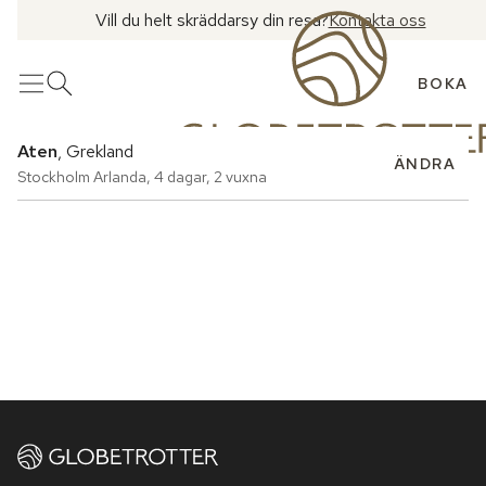
Vill du helt skräddarsy din resa?
Kontakta oss
BOKA
Meny
Öppna sök
Aten
, Grekland
ÄNDRA
Stockholm Arlanda
,
4 dagar
,
2 vuxna