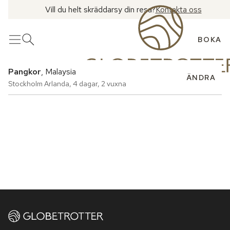
Vill du helt skräddarsy din resa?
Kontakta oss
BOKA
Meny
Öppna sök
Pangkor
, Malaysia
ÄNDRA
Stockholm Arlanda
,
4 dagar
,
2 vuxna