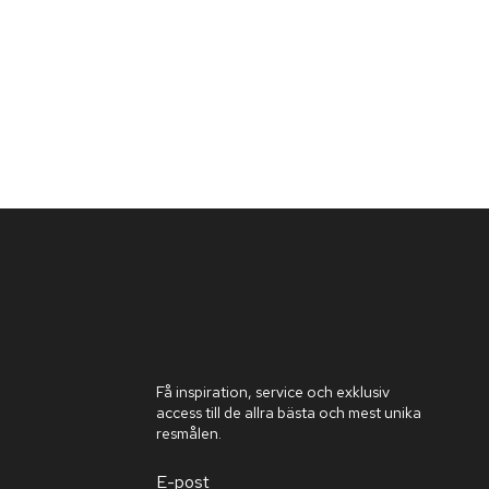
nlig service och mjuk belysning, avsluta dagen på bästa 
a dig ut på havet med en stor katamaran för att utforska 
 mauritiska kulturen och det lokala köket med hjälp av 
 till lokala marknader i närliggande byar. Missa inte 
 Marco Garfagnini serverar utsökta italienska rätter 
Få inspiration, service och exklusiv
access till de allra bästa och mest unika
resmålen.
E-post