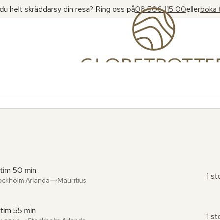
l du helt skräddarsy din resa? Ring oss på
08 506 115 00
eller
boka 
 tim 50 min
1 s
ockholm Arlanda
Mauritius
ån
l
:
:
 tim 55 min
1 s