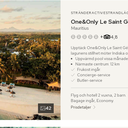
STRÄNDER
ACTIVE
STRANDLÄ
One&Only Le Saint G
Mauritius
+
Betyg frå
4,8
Upptäck One&Only Le Saint Géran
lagunens stillhet möter Indiska 
hotellet sina traditioner med sjä
Uppvärmd pool vissa månader
trädetaljer, natursten och klassi
Närmaste centrum: 12 km
landskapet. Framför hotellet bre
Frukost ingår.
inramad av vajande palmer och t
Concierge-service
Butler-service
När du kliver in i ditt rum omfamn
upp för en andlös utsikt över den
Flyg och hotell 2 vuxna, 2 barn.
Inredningen är en kombination a
Bagage ingår, Economy.
marmorerade badrum som tillför e
Prisdetaljer
42
De fem restaurangerna låter smak
klassiker till japansk fusion. M
alltid på noggrant utvalda råvaro