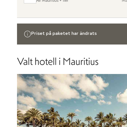
Air Mauritius
+ fler
Ma
Fr
,
til
Priset på paketet har ändrats
Valt hotell
i Mauritius