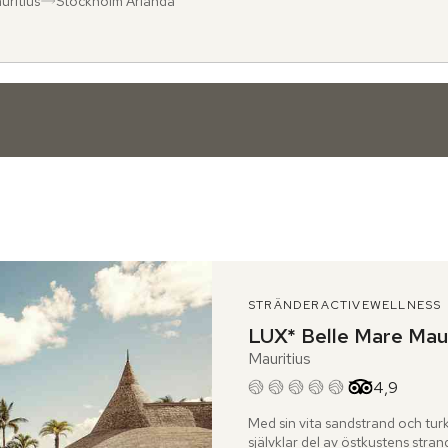
uritius
Stockholm Arlanda
ån
l
:
:
STRÄNDER
ACTIVE
WELLNESS
LUX* Belle Mare Maur
Mauritius
Betyg från 
4,9
Med sin vita sandstrand och tur
självklar del av östkustens stra