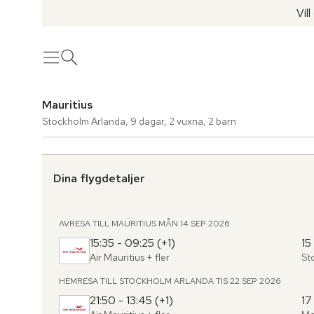
Vil
Meny
Öppna sök
Mauritius
Stockholm Arlanda
,
9 dagar
,
2 vuxna, 2 barn
Dina flygdetaljer
AVRESA TILL MAURITIUS
MÅN 14 SEP 2026
15:35 - 09:25 (+1)
15
Air Mauritius
+ fler
St
Fr
,
til
HEMRESA TILL STOCKHOLM ARLANDA
TIS 22 SEP 2026
21:50 - 13:45 (+1)
17