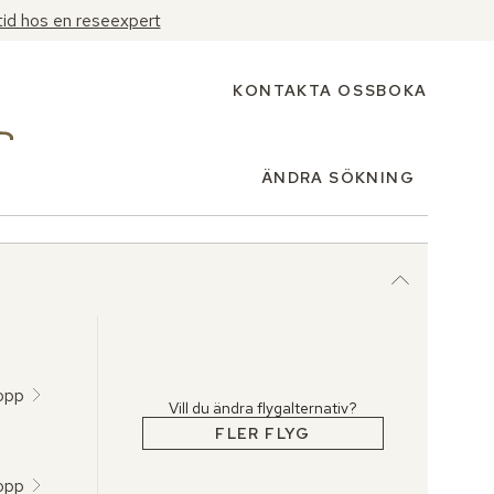
tid hos en reseexpert
KONTAKTA OSS
BOKA
ÄNDRA SÖKNING
topp
Vill du ändra flygalternativ?
FLER FLYG
topp