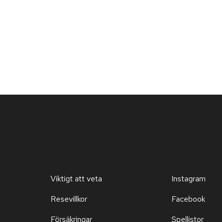
vid stranden, komplett med perso
sätt.

Tips från hotellets concierge: T
både laguner och öar. Upplev den
en utbildad guide som tar dig med
Acquapazza – där Michelinkocken
med en modern touch.
Viktigt att veta
Instagram
Resevillkor
Facebook
Försäkringar
Spellistor