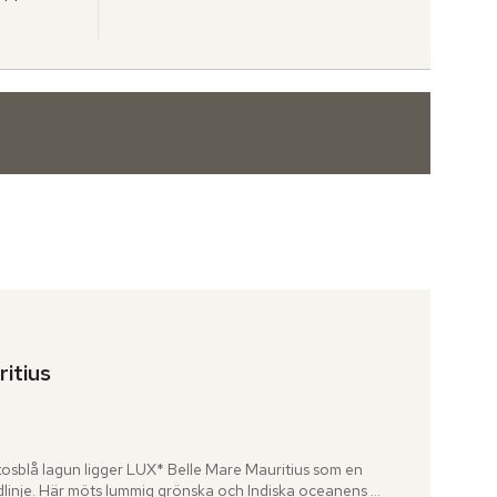
itius
Tripadvisor: 4.9 of 5
kosblå lagun ligger LUX* Belle Mare Mauritius som en 
ndlinje. Här möts lummig grönska och Indiska oceanens 