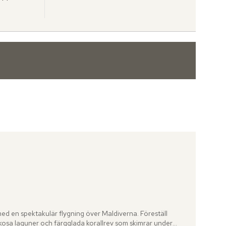
Tripadvisor: 4.9 of 5
med en spektakulär flygning över Maldiverna. Föreställ 
rkosa laguner och färgglada korallrev som skimrar under 