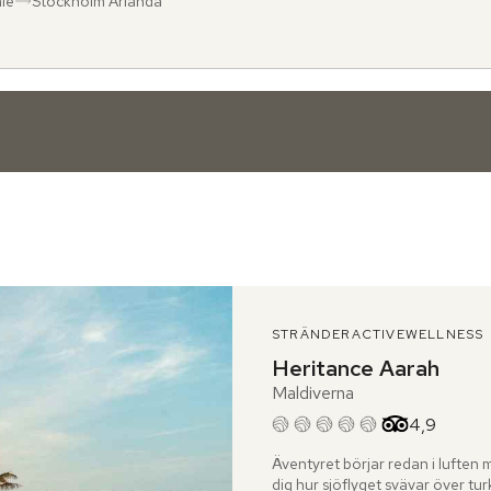
le
Stockholm Arlanda
ån
l
:
:
STRÄNDER
ACTIVE
WELLNESS
Heritance Aarah
Maldiverna
Betyg från 
4,9
Äventyret börjar redan i luften 
dig hur sjöflyget svävar över tu