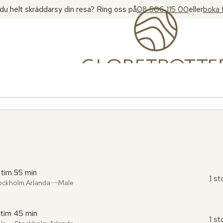
l du helt skräddarsy din resa? Ring oss på
08 506 115 00
eller
boka 
 tim 55 min
1 s
ockholm Arlanda
Male
ån
l
:
:
 tim 45 min
1 s