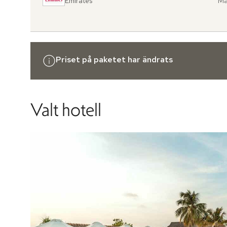
Emirates
Ma
Fr
,
til
Priset på paketet har ändrats
Valt hotell