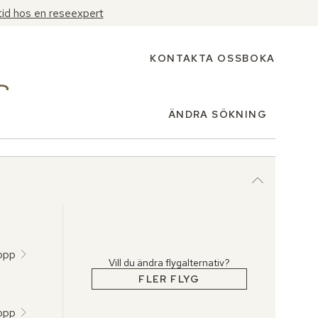
tid hos en reseexpert
KONTAKTA OSS
BOKA
ÄNDRA SÖKNING
topp
Vill du ändra flygalternativ?
FLER FLYG
topp