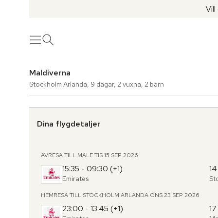
Vil
Meny
Öppna sök
Maldiverna
Stockholm Arlanda
,
9 dagar
,
2 vuxna, 2 barn
Dina flygdetaljer
AVRESA TILL MALE
TIS 15 SEP 2026
15:35 - 09:30 (+1)
14
Emirates
St
Fr
,
til
HEMRESA TILL STOCKHOLM ARLANDA
ONS 23 SEP 2026
23:00 - 13:45 (+1)
17