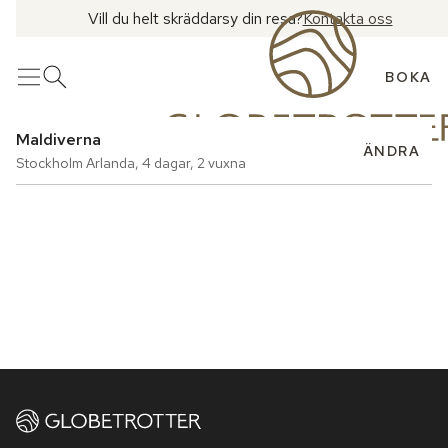
Vill du helt skräddarsy din resa?
Kontakta oss
BOKA
Meny
Öppna sök
Maldiverna
ÄNDRA
Stockholm Arlanda
,
4 dagar
,
2 vuxna