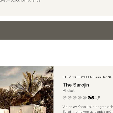
uket
Stockholm Arlanda
ån
l
:
:
STRÄNDER
WELLNESS
STRAND
The Sarojin
Phuket
Betyg från 
4,8
Vid en av Khao Laks längsta och
Sarojin, omgiven av tropisk gr