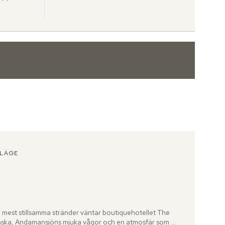
LÄGE
Tripadvisor: 4.8 of 5
 mest stillsamma stränder väntar boutiquehotellet The 
önska, Andamansjöns mjuka vågor och en atmosfär som 