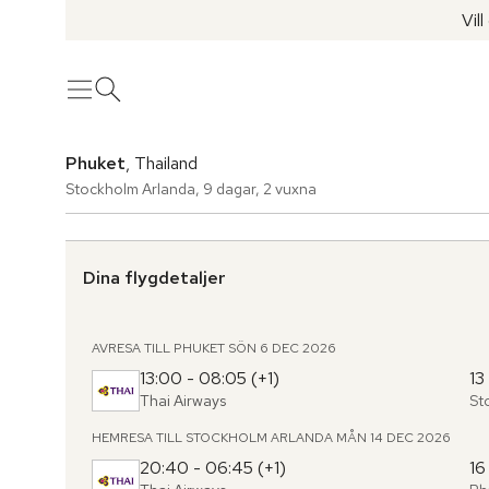
Vil
Meny
Öppna sök
Phuket
, Thailand
Stockholm Arlanda
,
9 dagar
,
2 vuxna
Dina flygdetaljer
AVRESA TILL PHUKET
SÖN 6 DEC 2026
13:00 - 08:05 (+1)
13
Thai Airways
St
Fr
,
til
HEMRESA TILL STOCKHOLM ARLANDA
MÅN 14 DEC 2026
20:40 - 06:45 (+1)
16