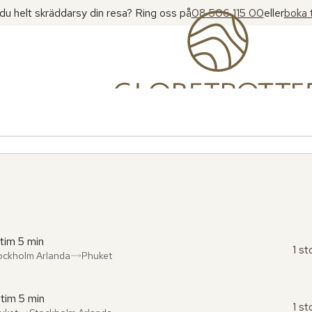
l du helt skräddarsy din resa? Ring oss på
08 506 115 00
eller
boka 
 tim 5 min
1 s
ockholm Arlanda
Phuket
ån
l
:
:
 tim 5 min
1 s