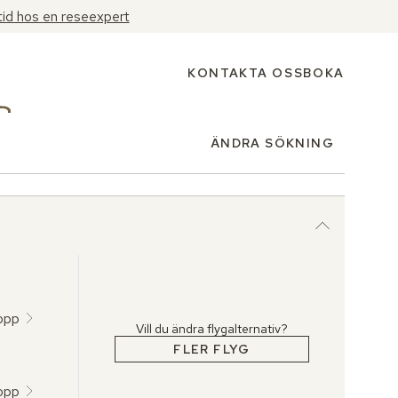
tid hos en reseexpert
KONTAKTA OSS
BOKA
ÄNDRA SÖKNING
topp
Vill du ändra flygalternativ?
FLER FLYG
topp