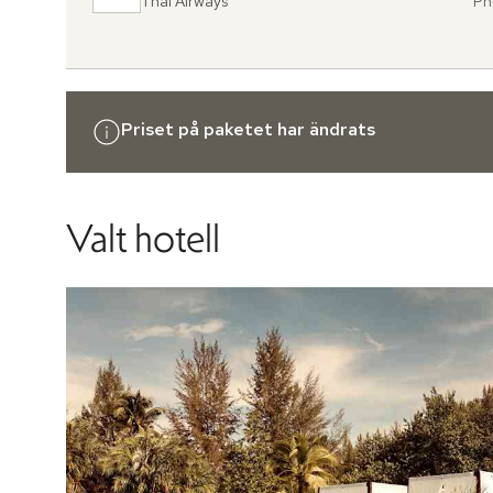
Thai Airways
Ph
Fr
,
til
Priset på paketet har ändrats
Valt hotell