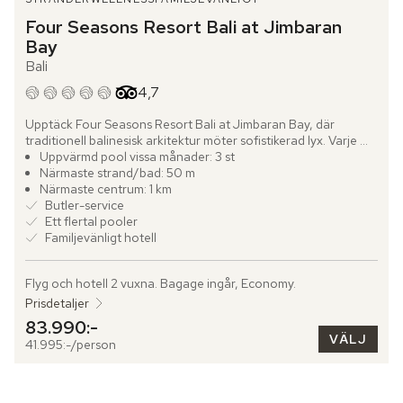
Four Seasons Resort Bali at Jimbaran 
Bay
Bali
Betyg från Tripadvisor: 4.7 of 5
4,7
Upptäck Four Seasons Resort Bali at Jimbaran Bay, där 
traditionell balinesisk arkitektur möter sofistikerad lyx. Varje 
villa är en privat tillflykt med egen pool, solstolar och lummiga 
Uppvärmd pool vissa månader: 3 st
trädgårdar som ramar in en atmosfär av stillhet. Från terrassen 
Närmaste strand/bad: 50 m
breder en hänförande utsikt över havet ut sig, en scen som 
Närmaste centrum: 1 km
bjuder in till ro och reflektion. En dedikerad butler för varje villa 
Butler-service
förhöjer vistelsen genom att arrangera exklusiva middagar, 
Ett flertal pooler
skräddarsydda utflykter och aktiviteter med omsorgsfull 
Familjevänligt hotell
precision.

Flyg och hotell 2 vuxna.
 Bagage ingår, Economy.
Healing Village Spa erbjuder en holistisk upplevelse där 
modern teknologi förenas med balinesiska traditioner. 
Prisdetaljer
Kryoterapi revitaliserar kroppen, helkroppsmassage löser upp 
83.990:-
spänningar och ljudterapi återställer balans och harmoni. Den 
VÄLJ
41.995:-/person
rofyllda trädgårdsmiljön fördjupar avkopplingen och skapar en 
plats som bjuder in till lugn och förnyelse.

De gemensamma poolerna är en hyllning till Balis naturliga 