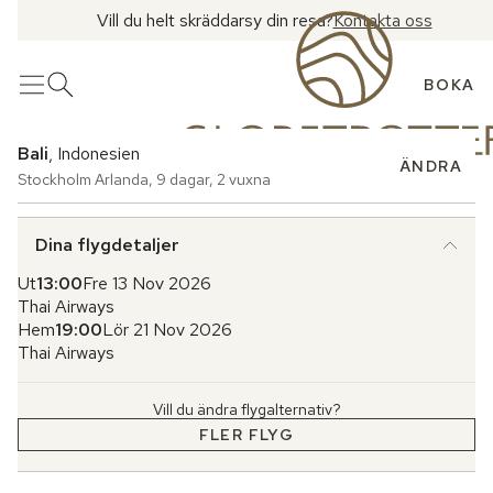
Vill du helt skräddarsy din resa?
Kontakta oss
BOKA
Meny
Öppna sök
Bali
, Indonesien
ÄNDRA
Stockholm Arlanda
,
9 dagar
,
2 vuxna
Dina flygdetaljer
Ut
13:00
Fre 13 Nov 2026
Thai Airways
Hem
19:00
Lör 21 Nov 2026
Thai Airways
Vill du ändra flygalternativ?
FLER FLYG