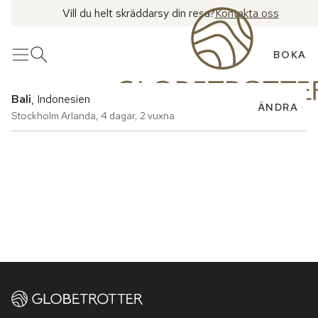
Vill du helt skräddarsy din resa?
Kontakta oss
BOKA
Meny
Öppna sök
Bali
, Indonesien
ÄNDRA
Stockholm Arlanda
,
4 dagar
,
2 vuxna