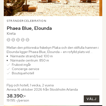
STRÄNDER
CELEBRATION
Phaea Blue, Elounda
Kreta
Mellan den pittoreska fiskebyn Plaka och den stilfulla hamnen i 
Elounda ligger Phaea Blue, Elounda – en rofylld plats vid 
Kretas strålande kust. Med utsikt över hotellets privata...
Närmaste strand/bad: 100 m
Närmaste centrum: 850 m
Frukost ingår
Concierge-service
Boutiquehotell
Flyg och hotell, 1 vecka, 2 vuxna
Avresa 16 oktober 2026 från Stockholm Arlanda
38.390:-
VÄLJ
19.195:-/person