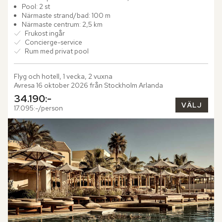
Medelhavets djupblåa vatten. Hotellet är omgivet av karga...
Pool: 2 st
Närmaste strand/bad: 100 m
Närmaste centrum: 2,5 km
Frukost ingår
Concierge-service
Rum med privat pool
Flyg och hotell, 1 vecka, 2 vuxna
Avresa 16 oktober 2026 från Stockholm Arlanda
34.190:-
VÄLJ
17.095:-/person