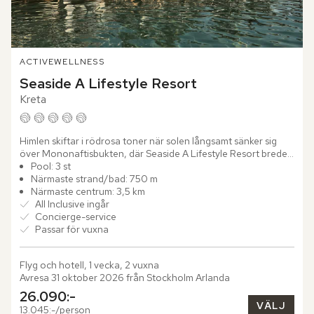
ACTIVE
WELLNESS
Seaside A Lifestyle Resort
Kreta
Himlen skiftar i rödrosa toner när solen långsamt sänker sig 
över Mononaftisbukten, där Seaside A Lifestyle Resort breder 
ut sig – ett paradis för vuxna. Utsikten sträcker sig...
Pool: 3 st
Närmaste strand/bad: 750 m
Närmaste centrum: 3,5 km
All Inclusive ingår
Concierge-service
Passar för vuxna
Flyg och hotell, 1 vecka, 2 vuxna
Avresa 31 oktober 2026 från Stockholm Arlanda
26.090:-
VÄLJ
13.045:-/person