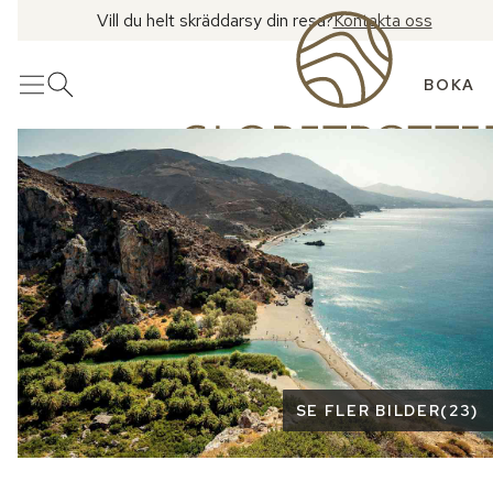
Vill du helt skräddarsy din resa?
Kontakta oss
BOKA
Meny
Öppna sök
Se fler bilder
SE FLER BILDER
(
23
)