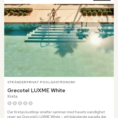
STRÄNDER
PRIVAT POOL
GASTRONOMI
Grecotel LUXME White
Kreta
Där Kretas kustlinje smälter samman med havets oändlighet 
reser sig Grecotel LUXME White – ett bländande paradis där 