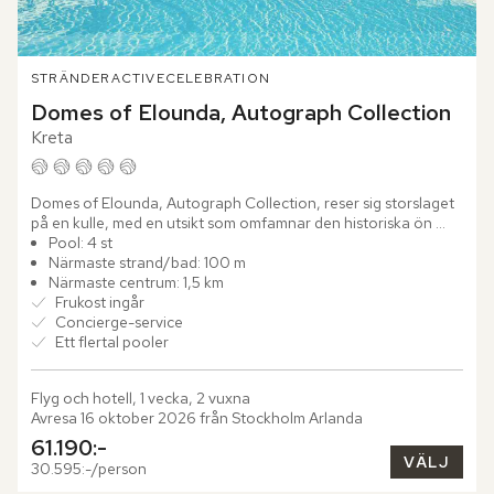
STRÄNDER
ACTIVE
CELEBRATION
Domes of Elounda, Autograph Collection
Kreta
Domes of Elounda, Autograph Collection, reser sig storslaget 
på en kulle, med en utsikt som omfamnar den historiska ön 
Spinalonga. Hotellet framstår som ett levande konstverk, där...
Pool: 4 st
Närmaste strand/bad: 100 m
Närmaste centrum: 1,5 km
Frukost ingår
Concierge-service
Ett flertal pooler
Flyg och hotell, 1 vecka, 2 vuxna
Avresa 16 oktober 2026 från Stockholm Arlanda
61.190:-
VÄLJ
30.595:-/person