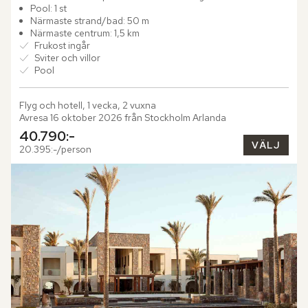
med stilfull finess. Omgivet av frodiga gräsmattor...
Pool: 1 st
Närmaste strand/bad: 50 m
Närmaste centrum: 1,5 km
Frukost ingår
Sviter och villor
Pool
Flyg och hotell, 1 vecka, 2 vuxna
Avresa 16 oktober 2026 från Stockholm Arlanda
40.790:-
VÄLJ
20.395:-/person