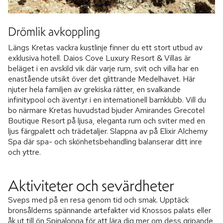
Drömlik avkoppling
Längs Kretas vackra kustlinje finner du ett stort utbud av
exklusiva hotell. Daios Cove Luxury Resort & Villas är
beläget i en avskild vik där varje rum, svit och villa har en
enastående utsikt över det glittrande Medelhavet. Här
njuter hela familjen av grekiska rätter, en svalkande
infinitypool och äventyr i en internationell barnklubb. Vill du
bo närmare Kretas huvudstad bjuder Amirandes Grecotel
Boutique Resort på ljusa, eleganta rum och sviter med en
ljus färgpalett och trädetaljer. Slappna av på Elixir Alchemy
Spa där spa- och skönhetsbehandling balanserar ditt inre
och yttre.
Aktiviteter och sevärdheter
Sveps med på en resa genom tid och smak. Upptäck
bronsålderns spännande artefakter vid Knossos palats eller
åk ut till ön Spinalonga för att lära dig mer om dess gripande