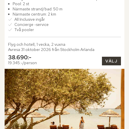
modern elegans och grekisk själ går hand i hand. Kritvita...
Pool: 2 st
Närmaste strand/bad: 50 m
Närmaste centrum: 2 km
All Inclusive ingår
Concierge -service
Två pooler
Flyg och hotell, 1 vecka, 2 vuxna
Avresa 31 oktober 2026 från Stockholm Arlanda
38.690:-
VÄLJ
19.345:-/person