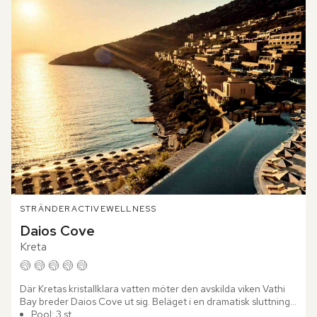
STRÄNDER
ACTIVE
WELLNESS
Daios Cove
Kreta
Där Kretas kristallklara vatten möter den avskilda viken Vathi 
Bay breder Daios Cove ut sig. Beläget i en dramatisk sluttning 
med utsikt över ett frodigt landskap som känns som...
Pool: 3 st