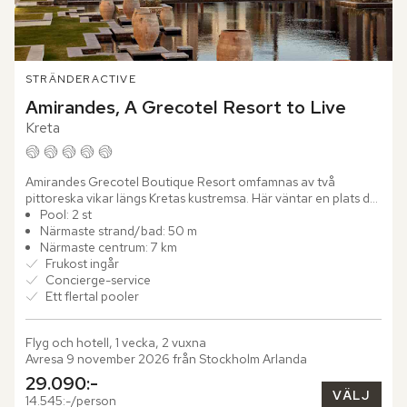
STRÄNDER
ACTIVE
Amirandes, A Grecotel Resort to Live
Kreta
Amirandes Grecotel Boutique Resort omfamnas av två 
pittoreska vikar längs Kretas kustremsa. Här väntar en plats där 
stilfull design och havets skönhet går hand i hand.

Pool: 2 st
Närmaste strand/bad: 50 m
Bo i...
Närmaste centrum: 7 km
Frukost ingår
Concierge-service
Ett flertal pooler
Flyg och hotell, 1 vecka, 2 vuxna
Avresa 9 november 2026 från Stockholm Arlanda
29.090:-
VÄLJ
14.545:-/person