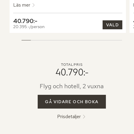
avkoppling och njutning.
Läs mer
40.790:-
VALD
20.395:-/person
TOTALPRIS
40.790:-
Flyg och hotell, 2 vuxna
GÅ VIDARE OCH BOKA
Prisdetaljer