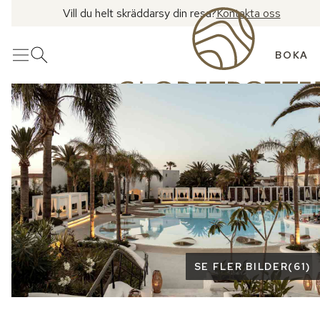
Vill du helt skräddarsy din resa?
Kontakta oss
BOKA
Meny
Öppna sök
Se fler bilder
SE FLER BILDER
(
61
)