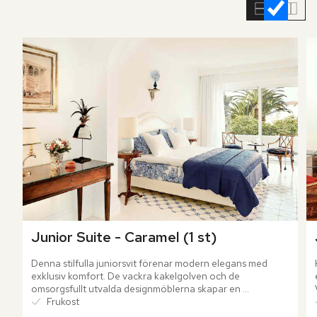
rumslistan
Junior Suite - Caramel (1 st)
Denna stilfulla juniorsvit förenar modern elegans med 
exklusiv komfort. De vackra kakelgolven och de 
omsorgsfullt utvalda designmöblerna skapar en 
sofistikerad plats. Den öppna planlösningen bidrar till ett 
Frukost
luftigt och inbjudande sällskapsutrymme – perfekt för 