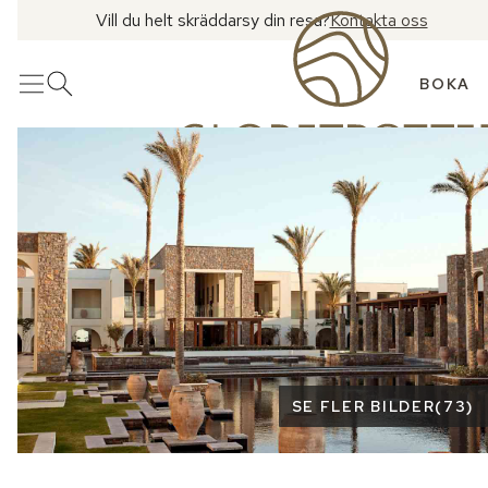
Vill du helt skräddarsy din resa?
Kontakta oss
BOKA
Meny
Öppna sök
Se fler bilder
SE FLER BILDER
(
73
)