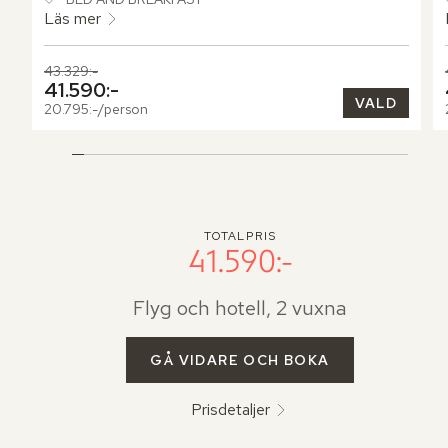
Läs mer
Tidigare pris,
43.329:-
Nuvarande pris,
41.590:-
VALD
20.795:-/person
TOTALPRIS
41.590:-
Flyg och hotell, 2 vuxna
GÅ VIDARE OCH BOKA
Prisdetaljer