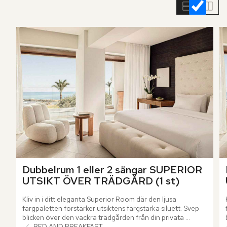
rumslistan
Dubbelrum 1 eller 2 sängar SUPERIOR 
UTSIKT ÖVER TRÄDGÅRD (1 st)
Kliv in i ditt eleganta Superior Room där den ljusa 
färgpaletten förstärker utsiktens färgstarka siluett. Svep 
blicken över den vackra trädgården från din privata 
balkong eller terrass och låt lugnet infinna sig.
BED AND BREAKFAST