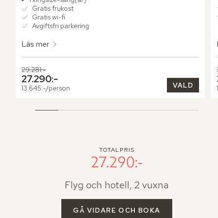
Gratis frukost
Gratis wi-fi
Avgiftsfri parkering
Läs mer
Tidigare pris,
29.281:-
Nuvarande pris,
27.290:-
VALD
13.645:-/person
TOTALPRIS
27.290:-
Flyg och hotell, 2 vuxna
GÅ VIDARE OCH BOKA