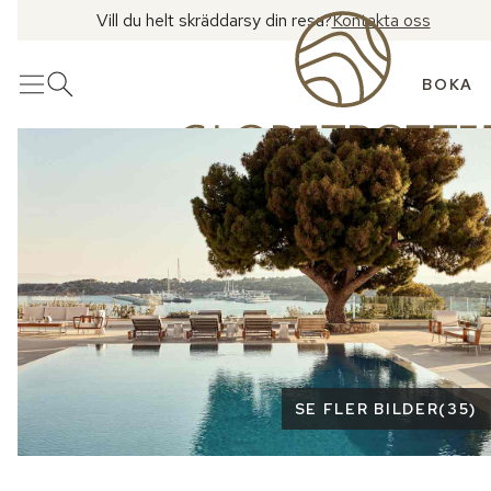
Vill du helt skräddarsy din resa?
Kontakta oss
BOKA
Meny
Öppna sök
Se fler bilder
SE FLER BILDER
(
35
)