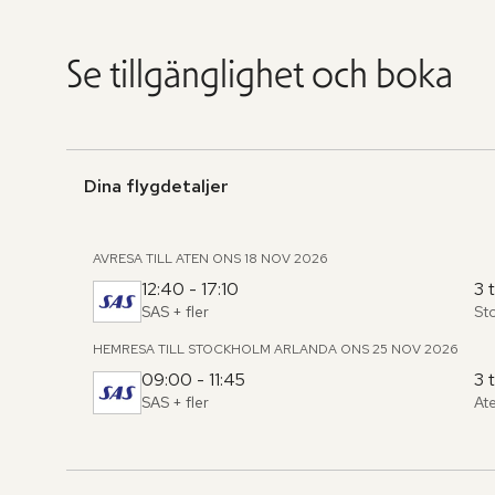
Se tillgänglighet och boka
Dina flygdetaljer
AVRESA TILL ATEN
ONS 18 NOV 2026
12:40 - 17:10
3 
SAS
+ fler
St
Fr
,
til
HEMRESA TILL STOCKHOLM ARLANDA
ONS 25 NOV 2026
09:00 - 11:45
3 
SAS
+ fler
At
Fr
,
til
Hoppa