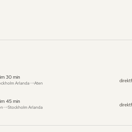
tim 30 min
direkt
ockholm Arlanda
Aten
ån
l
:
:
tim 45 min
direkt
en
Stockholm Arlanda
ån
l
:
: