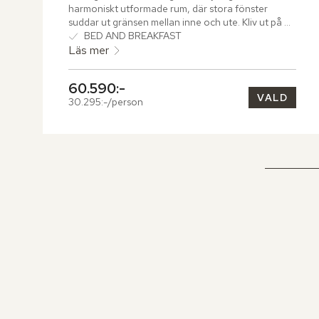
harmoniskt utformade rum, där stora fönster 
suddar ut gränsen mellan inne och ute. Kliv ut på 
den möblerade balkongen eller terrassen och 
BED AND BREAKFAST
andas in doften av pinjeskogen medan du beundrar 
Läs mer
den vackra utsikten som sträcker sig över havet 
eller trädgården.
60.590:-
VALD
30.295:-/person