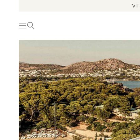
Vil
Meny
Öppna sök
Se fler bilder