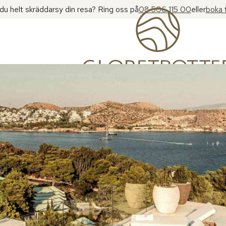
l du helt skräddarsy din resa? Ring oss på
08 506 115 00
eller
boka 