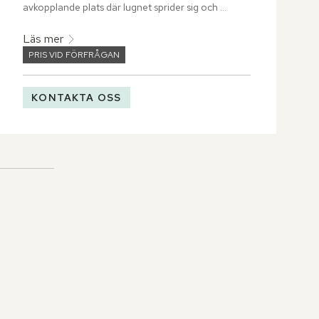
avkopplande plats där lugnet sprider sig och 
naturens stillhet fyller varje stund.
Läs mer
PRIS VID FÖRFRÅGAN
KONTAKTA OSS