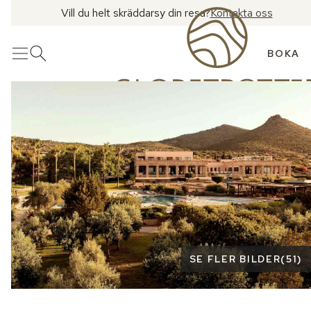
Vill du helt skräddarsy din resa?
Kontakta oss
BOKA
Meny
Öppna sök
Se fler bilder
SE FLER BILDER
(
51
)