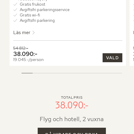
Gratis frukost
Avgiftsfri parkeringsservice
Gratis wi-fi
Avgiftsfri parkering
Läs mer
Tidigare pris,
54.812:-
Nuvarande pris,
38.090:-
VALD
19.045:-/person
TOTALPRIS
38.090:-
Flyg och hotell, 2 vuxna