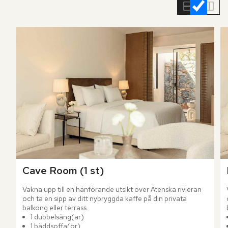
rumslistan
Cave Room (1 st)
Vakna upp till en hänförande utsikt över Atenska rivieran 
och ta en sipp av ditt nybryggda kaffe på din privata 
balkong eller terrass.
1 dubbelsäng(ar)
1 bäddsoffa(or)