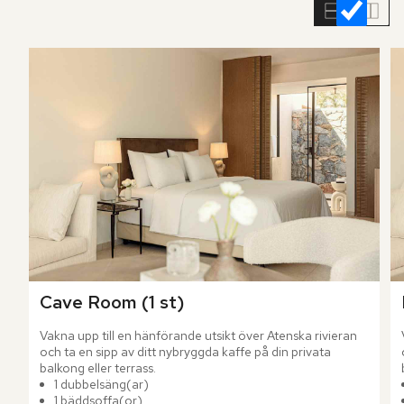
rumslistan
Cave Room (1 st)
Vakna upp till en hänförande utsikt över Atenska rivieran 
och ta en sipp av ditt nybryggda kaffe på din privata 
balkong eller terrass.
1 dubbelsäng(ar)
1 bäddsoffa(or)