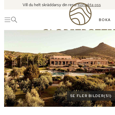
Vill du helt skräddarsy din resa?
Kontakta oss
BOKA
Meny
Öppna sök
Se fler bilder
SE FLER BILDER
(
51
)