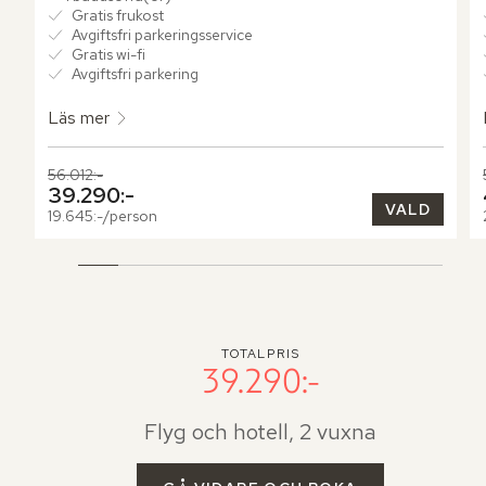
Gratis frukost
Avgiftsfri parkeringsservice
Gratis wi-fi
Avgiftsfri parkering
Läs mer
Tidigare pris,
56.012:-
Nuvarande pris,
39.290:-
VALD
19.645:-/person
TOTALPRIS
39.290:-
Flyg och hotell, 2 vuxna