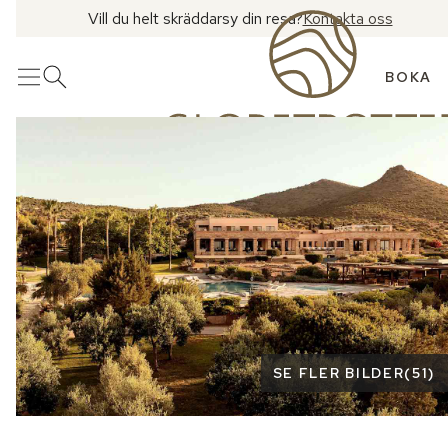
Vill du helt skräddarsy din resa?
Kontakta oss
BOKA
Meny
Öppna sök
Se fler bilder
SE FLER BILDER
(
51
)