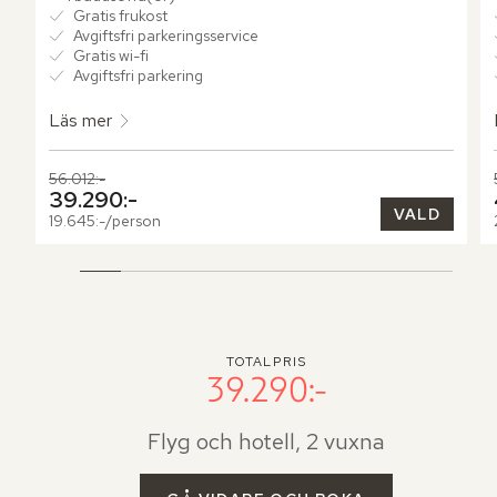
Gratis frukost
Avgiftsfri parkeringsservice
Gratis wi-fi
Avgiftsfri parkering
Läs mer
Tidigare pris,
56.012:-
Nuvarande pris,
39.290:-
VALD
19.645:-/person
TOTALPRIS
39.290:-
Flyg och hotell, 2 vuxna