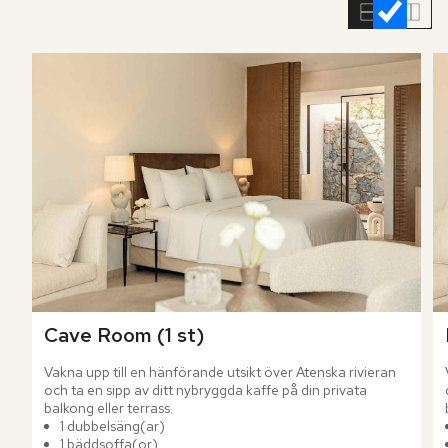
rumslistan
Cave Room (1 st)
Vakna upp till en hänförande utsikt över Atenska rivieran 
och ta en sipp av ditt nybryggda kaffe på din privata 
balkong eller terrass.
1 dubbelsäng(ar)
1 bäddsoffa(or)