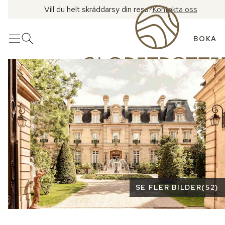
Vill du helt skräddarsy din resa?
Kontakta oss
BOKA
Meny
Öppna sök
Se fler bilder
SE FLER BILDER
(
52
)