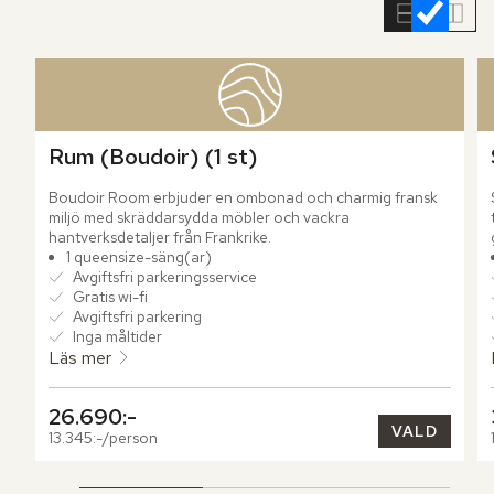
rumslistan
Rum (Boudoir) (1 st)
Boudoir Room erbjuder en ombonad och charmig fransk 
miljö med skräddarsydda möbler och vackra 
hantverksdetaljer från Frankrike.
1 queensize-säng(ar)
Avgiftsfri parkeringsservice
Gratis wi-fi
Avgiftsfri parkering
Inga måltider
Läs mer
26.690:-
VALD
13.345:-/person