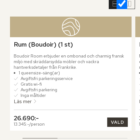
rumslistan
Rum (Boudoir) (1 st)
Boudoir Room erbjuder en ombonad och charmig fransk 
miljö med skräddarsydda möbler och vackra 
hantverksdetaljer från Frankrike.
1 queensize-säng(ar)
Avgiftsfri parkeringsservice
Gratis wi-fi
Avgiftsfri parkering
Inga måltider
Läs mer
26.690:-
VALD
13.345:-/person