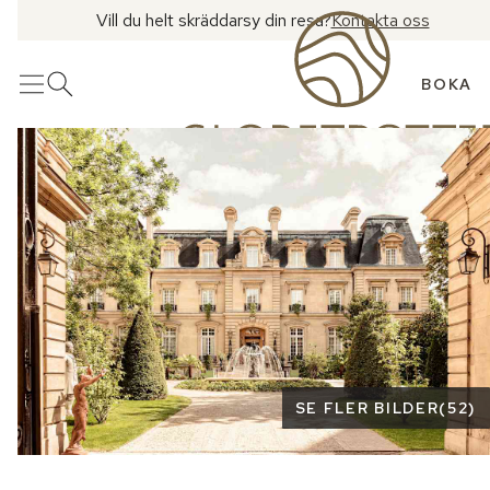
Vill du helt skräddarsy din resa?
Kontakta oss
BOKA
Meny
Öppna sök
Se fler bilder
SE FLER BILDER
(
52
)