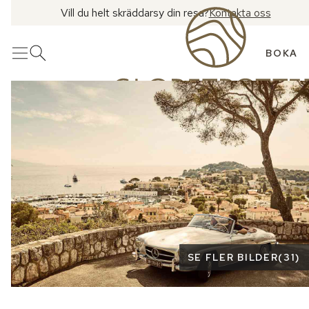
Vill du helt skräddarsy din resa?
Kontakta oss
BOKA
Meny
Öppna sök
Se fler bilder
SE FLER BILDER
(
31
)