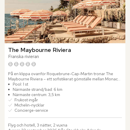
The Maybourne Riviera
Franska rivieran
På en klippa ovanför Roquebrune-Cap-Martin tronar The 
Maybourne Riviera – ett sofistikerat gömställe mellan Monaco 
och Menton, där Franska rivierans avslappnade glamour 
Pool: 1 st
samsas med...
Närmaste strand/bad: 6 km
Närmaste centrum: 3,5 km
Frukost ingår
Michelin-nycklar
Concierge-service
Flyg och hotell, 3 nätter, 2 vuxna