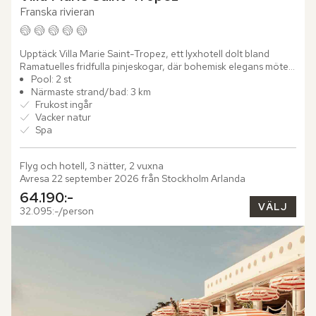
Franska rivieran
Upptäck Villa Marie Saint-Tropez, ett lyxhotell dolt bland 
Ramatuelles fridfulla pinjeskogar, där bohemisk elegans möter 
italiensk finess och skapar en atmosfär fylld av romantik...
Pool: 2 st
Närmaste strand/bad: 3 km
Frukost ingår
Vacker natur
Spa
Flyg och hotell, 3 nätter, 2 vuxna
Avresa 22 september 2026 från Stockholm Arlanda
64.190:-
VÄLJ
32.095:-/person