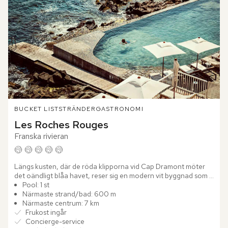
BUCKET LIST
STRÄNDER
GASTRONOMI
Les Roches Rouges
Franska rivieran
Längs kusten, där de röda klipporna vid Cap Dramont möter 
det oändligt blåa havet, reser sig en modern vit byggnad som 
fångar alla blickar – Les Roches Rouges. Detta ikoniska...
Pool: 1 st
Närmaste strand/bad: 600 m
Närmaste centrum: 7 km
Frukost ingår
Concierge-service