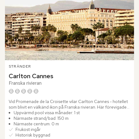
STRÄNDER
Carlton Cannes
Franska rivieran
Vid Promenade de la Croisette vilar Carlton Cannes - hotellet 
som blivit en välkänd ikon på Franska rivieran. Här förevigades 
Grace Kelly och Cary Grants första filmkyss i Alfred...
Uppvärmd pool vissa månader: 1 st
Närmaste strand/bad: 150 m
Närmaste centrum: 0 m
Frukost ingår
Historisk byggnad