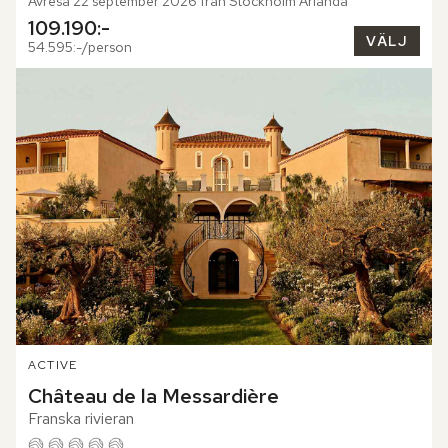
Avresa 22 september 2026 från Stockholm Arlanda
109.190:-
VÄLJ
54.595:-/person
ACTIVE
Château de la Messardière
Franska rivieran