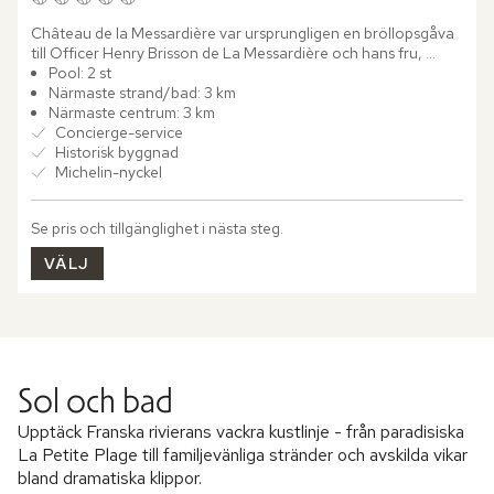
Château de la Messardière var ursprungligen en bröllopsgåva 
till Officer Henry Brisson de La Messardière och hans fru, 
konstnären Louise Dupuy D'Angeac. Under 1920-talets 
Pool: 2 st
gyllene...
Närmaste strand/bad: 3 km
Närmaste centrum: 3 km
Concierge-service
Historisk byggnad
Michelin-nyckel
Se pris och tillgänglighet i nästa steg.
VÄLJ
Sol och bad
Upptäck Franska rivierans vackra kustlinje - från paradisiska
La Petite Plage till familjevänliga stränder och avskilda vikar
bland dramatiska klippor.