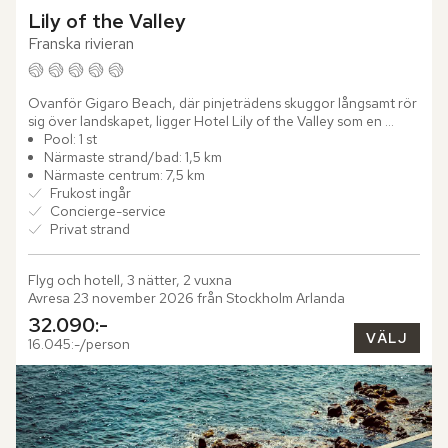
Lily of the Valley
Franska rivieran
Ovanför Gigaro Beach, där pinjeträdens skuggor långsamt rör 
sig över landskapet, ligger Hotel Lily of the Valley som en 
stillsam utkiksplats över Saint-Tropez-halvöns tidlösa...
Pool: 1 st
Närmaste strand/bad: 1,5 km
Närmaste centrum: 7,5 km
Frukost ingår
Concierge-service
Privat strand
Flyg och hotell, 3 nätter, 2 vuxna
Avresa 23 november 2026 från Stockholm Arlanda
32.090:-
VÄLJ
16.045:-/person