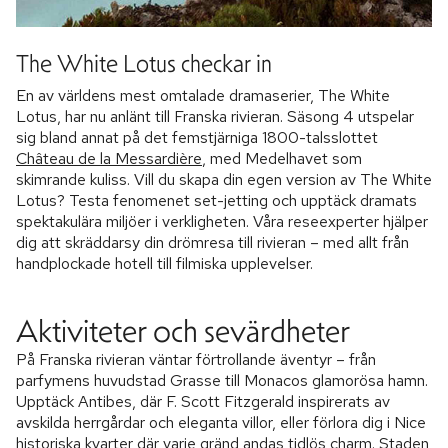
The White Lotus checkar in
En av världens mest omtalade dramaserier, The White
Lotus, har nu anlänt till Franska rivieran. Säsong 4 utspelar
sig bland annat på det femstjärniga 1800-talsslottet
Château de la Messardière
, med Medelhavet som
skimrande kuliss. Vill du skapa din egen version av The White
Lotus? Testa fenomenet set-jetting och upptäck dramats
spektakulära miljöer i verkligheten. Våra reseexperter hjälper
dig att skräddarsy din drömresa till rivieran – med allt från
handplockade hotell till filmiska upplevelser.
Aktiviteter och sevärdheter
På Franska rivieran väntar förtrollande äventyr – från
parfymens huvudstad Grasse till Monacos glamorösa hamn.
Upptäck Antibes, där F. Scott Fitzgerald inspirerats av
avskilda herrgårdar och eleganta villor, eller förlora dig i Nice
historiska kvarter där varje gränd andas tidlös charm. Staden