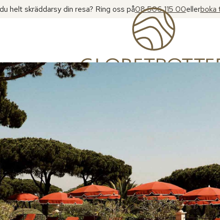
l du helt skräddarsy din resa? Ring oss på
08 506 115 00
eller
boka 