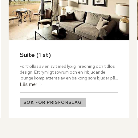
Suite (1 st)
Förtrollas av en svit med lyxig inredning och tidlös 
design. Ett rymligt sovrum och en inbjudande 
lounge kompletteras av en balkong som bjuder på 
en hänförande utsikt över Pampelonne-bukten 
Läs mer
och Medelhavet.
SÖK FÖR PRISFÖRSLAG