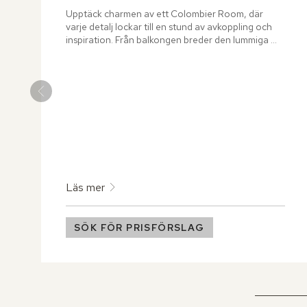
Upptäck charmen av ett Colombier Room, där 
varje detalj lockar till en stund av avkoppling och 
inspiration. Från balkongen breder den lummiga 
pinjeskogen ut sig som en levande tavla, en utsikt 
som bjuder in till att ta en paus och andas in den 
friska medelhavsluften.
Läs mer
SÖK FÖR PRISFÖRSLAG