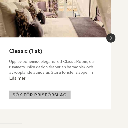
Classic (1 st)
Upplev bohemisk elegans i ett Classic Room, där 
rummets unika design skapar en harmonisk och 
avkopplande atmosfär. Stora fönster släpper in 
naturligt ljus och öppnar upp mot den grönskande 
Läs mer
innergården och Saint-Tropez natursköna 
landskap.
SÖK FÖR PRISFÖRSLAG