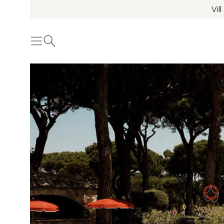
Vil
Meny
Öppna sök
Se fler bilder