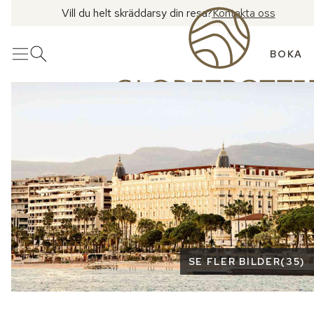
Vill du helt skräddarsy din resa?
Kontakta oss
BOKA
Meny
Öppna sök
Se fler bilder
SE FLER BILDER
(
35
)