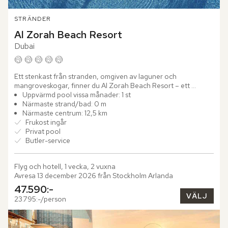
STRÄNDER
Al Zorah Beach Resort
Dubai
Ett stenkast från stranden, omgiven av laguner och 
mangroveskogar, finner du Al Zorah Beach Resort – ett 
modernistiskt designhotell ritat av den prisbelönte arkitekten 
Uppvärmd pool vissa månader: 1 st
Piero...
Närmaste strand/bad: 0 m
Närmaste centrum: 12,5 km
Frukost ingår
Privat pool
Butler-service
Flyg och hotell, 1 vecka, 2 vuxna
Avresa 13 december 2026 från Stockholm Arlanda
47.590:-
VÄLJ
23.795:-/person