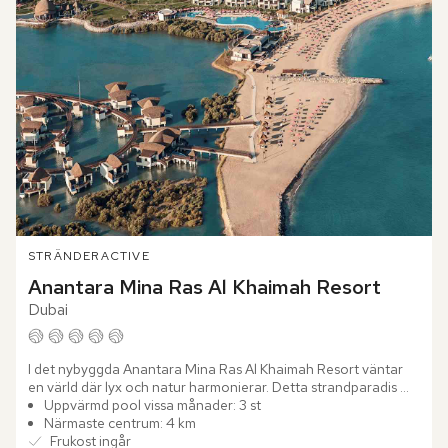
STRÄNDER
ACTIVE
Anantara Mina Ras Al Khaimah Resort
Dubai
I det nybyggda Anantara Mina Ras Al Khaimah Resort väntar 
en värld där lyx och natur harmonierar. Detta strandparadis 
ligger på en privat halvö med en gyllene sandstrand och 
Uppvärmd pool vissa månader: 3 st
bjuder...
Närmaste centrum: 4 km
Frukost ingår