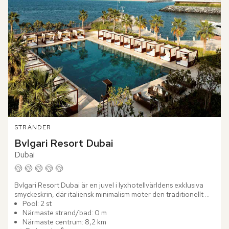
STRÄNDER
Bvlgari Resort Dubai
Dubai
Bvlgari Resort Dubai är en juvel i lyxhotellvärldens exklusiva 
smyckeskrin, där italiensk minimalism möter den traditionellt 
extravaganta Mellanöstern. Med sitt läge på en privat ö...
Pool: 2 st
Närmaste strand/bad: 0 m
Närmaste centrum: 8,2 km