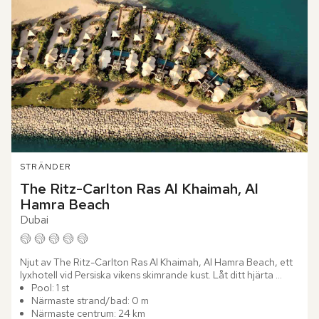
STRÄNDER
The Ritz-Carlton Ras Al Khaimah, Al 
Hamra Beach
Dubai
Njut av The Ritz-Carlton Ras Al Khaimah, Al Hamra Beach, ett 
lyxhotell vid Persiska vikens skimrande kust. Låt ditt hjärta 
sjunga i takt med vågornas brus när du träder in i detta...
Pool: 1 st
Närmaste strand/bad: 0 m
Närmaste centrum: 24 km