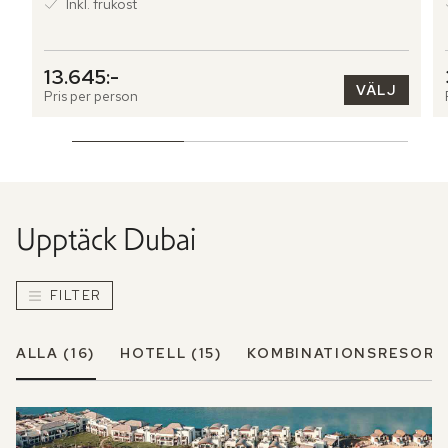
Inkl. frukost
13.645:-
VÄLJ
Pris per person
Upptäck
Dubai
FILTER
ALLA
(16)
HOTELL
(15)
KOMBINATIONSRESOR
(