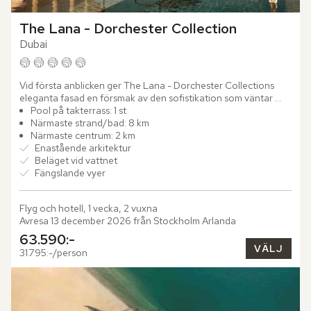
The Lana - Dorchester Collection
Dubai
Vid första anblicken ger The Lana - Dorchester Collections 
eleganta fasad en försmak av den sofistikation som väntar 
inuti. Steg för steg uppenbarar sig en värld av omsorgsfullt...
Pool på takterrass: 1 st
Närmaste strand/bad: 8 km
Närmaste centrum: 2 km
Enastående arkitektur
Beläget vid vattnet
Fängslande vyer
Flyg och hotell, 1 vecka, 2 vuxna
Avresa 13 december 2026 från Stockholm Arlanda
63.590:-
VÄLJ
31.795:-/person