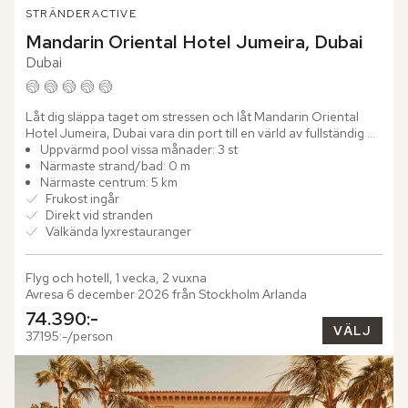
STRÄNDER
ACTIVE
Mandarin Oriental Hotel Jumeira, Dubai
Dubai
Låt dig släppa taget om stressen och låt Mandarin Oriental 
Hotel Jumeira, Dubai vara din port till en värld av fullständig 
harmoni. Här vid strandens kant och bara ett stenkast...
Uppvärmd pool vissa månader: 3 st
Närmaste strand/bad: 0 m
Närmaste centrum: 5 km
Frukost ingår
Direkt vid stranden
Välkända lyxrestauranger
Flyg och hotell, 1 vecka, 2 vuxna
Avresa 6 december 2026 från Stockholm Arlanda
74.390:-
VÄLJ
37.195:-/person