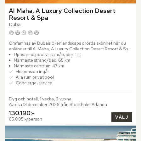
Al Maha, A Luxury Collection Desert 
Resort & Spa
Dubai
Omfamnas av Dubais ökenlandskaps orörda skönhet när du 
anländer till Al Maha, A Luxury Collection Desert Resort & Spa. 
Bli en del av Dubai Desert Conservation Reserve och njut av...
Uppvärmd pool vissa månader: 1 st
Närmaste strand/bad: 65 km
Närmaste centrum: 47 km
Helpension ingår
Alla rum privat pool
Concierge-service
Flyg och hotell, 1 vecka, 2 vuxna
Avresa 13 december 2026 från Stockholm Arlanda
130.190:-
VÄLJ
65.095:-/person