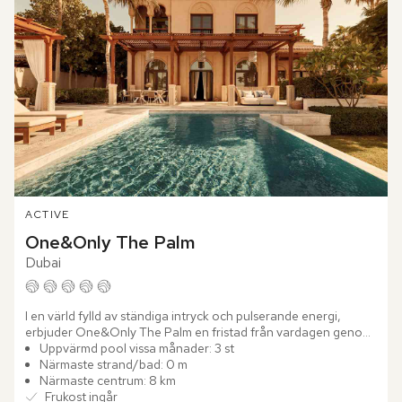
ACTIVE
One&Only The Palm
Dubai
I en värld fylld av ständiga intryck och pulserande energi, 
erbjuder One&Only The Palm en fristad från vardagen genom 
sofistikerad elegans och fullständig avskildhet. Med sitt läge...
Uppvärmd pool vissa månader: 3 st
Närmaste strand/bad: 0 m
Närmaste centrum: 8 km
Frukost ingår