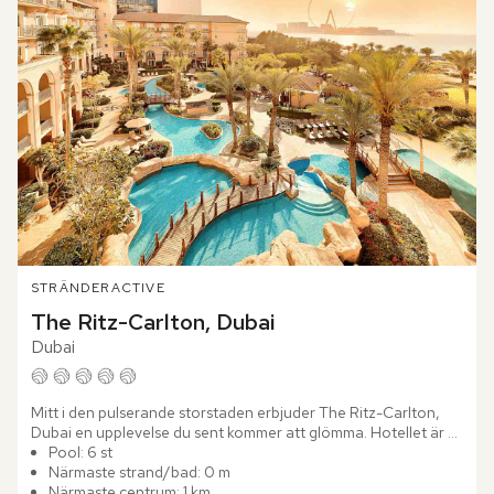
STRÄNDER
ACTIVE
The Ritz-Carlton, Dubai
Dubai
Mitt i den pulserande storstaden erbjuder The Ritz-Carlton, 
Dubai en upplevelse du sent kommer att glömma. Hotellet är 
beläget i Marina District och ger dig tillgång till shopping,...
Pool: 6 st
Närmaste strand/bad: 0 m
Närmaste centrum: 1 km