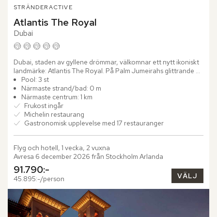
STRÄNDER
ACTIVE
Atlantis The Royal
Dubai
Dubai, staden av gyllene drömmar, välkomnar ett nytt ikoniskt 
landmärke: Atlantis The Royal. På Palm Jumeirahs glittrande 
strandlinje tronar detta palats av modern lyx och elegans,...
Pool: 3 st
Närmaste strand/bad: 0 m
Närmaste centrum: 1 km
Frukost ingår
Michelin restaurang
Gastronomisk upplevelse med 17 restauranger
Flyg och hotell, 1 vecka, 2 vuxna
Avresa 6 december 2026 från Stockholm Arlanda
91.790:-
VÄLJ
45.895:-/person