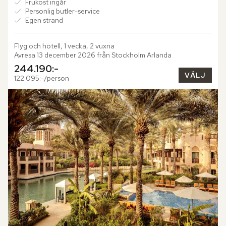
Frukost ingår
Personlig butler-service
Egen strand
Flyg och hotell, 1 vecka, 2 vuxna
Avresa 13 december 2026 från Stockholm Arlanda
244.190:-
VÄLJ
122.095:-/person