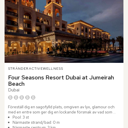
STRÄNDER
ACTIVE
WELLNESS
Four Seasons Resort Dubai at Jumeirah 
Beach
Dubai
Föreställ dig en sagofylld plats, omgiven av lyx, glamour och 
med en entre som ger dig en lockande försmak av vad som 
väntar. Välkommen till Four Seasons Resort Dubai at 
Pool: 3 st
Jumeirah...
Närmaste strand/bad: 0 m
Närmaste centrum: 3 km