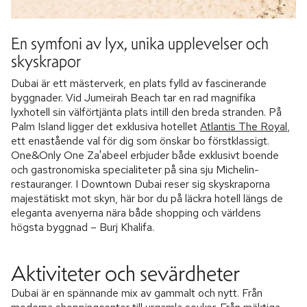
En symfoni av lyx, unika upplevelser och
skyskrapor
Dubai är ett mästerverk, en plats fylld av fascinerande
byggnader. Vid Jumeirah Beach tar en rad magnifika
lyxhotell sin välförtjänta plats intill den breda stranden. På
Palm Island ligger det exklusiva hotellet
Atlantis The Royal
,
ett enastående val för dig som önskar bo förstklassigt.
One&Only One Za'abeel erbjuder både exklusivt boende
och gastronomiska specialiteter på sina sju Michelin-
restauranger. I Downtown Dubai reser sig skyskraporna
majestätiskt mot skyn, här bor du på läckra hotell längs de
eleganta avenyerna nära både shopping och världens
högsta byggnad – Burj Khalifa.
Aktiviteter och sevärdheter
Dubai är en spännande mix av gammalt och nytt. Från