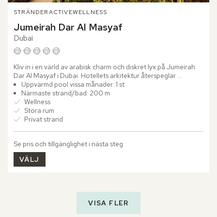
STRÄNDER
ACTIVE
WELLNESS
Jumeirah Dar Al Masyaf
Dubai
Kliv in i en värld av arabisk charm och diskret lyx på Jumeirah 
Dar Al Masyaf i Dubai. Hotellets arkitektur återspeglar 
regionens historia genom de villor inspirerade av lokal...
Uppvärmd pool vissa månader: 1 st
Närmaste strand/bad: 200 m
Wellness
Stora rum
Privat strand
Se pris och tillgänglighet i nästa steg.
VÄLJ
VISA FLER