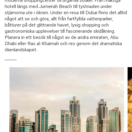
moderna shoppingcenter till urgamla souker. Från mäktiga
hotell längs med Jumeirah Beach till tystnaden under
stjärnorna ute i öknen. Under en resa till Dubai finns det alltid
något att se och göra, allt från fartfyllda vattenparker,
båtturer på det glittrande havet, lyxig shopping och
gastronomiska upplevelser till fascinerande skidåkning.
Planera in ett besök till något av de andra emiraten, Abu
Dhabi eller Ras al-Khaimah och res genom det dramatiska
ökenlandskapet.