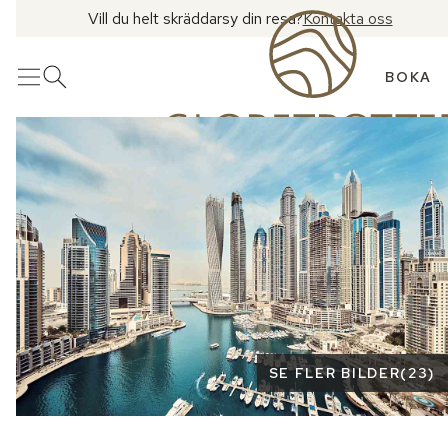
Vill du helt skräddarsy din resa?
Kontakta oss
BOKA
Meny
Öppna sök
Se fler bilder
SE FLER BILDER
(
23
)