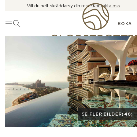
Vill du helt skräddarsy din resa?
Kontakta oss
BOKA
Meny
Öppna sök
Se fler bilder
SE FLER BILDER
(
48
)