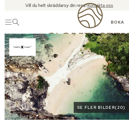
Vill du helt skräddarsy din resa?
Kontakta oss
BOKA
Meny
Öppna sök
Se fler bilder
SE FLER BILDER
(
20
)