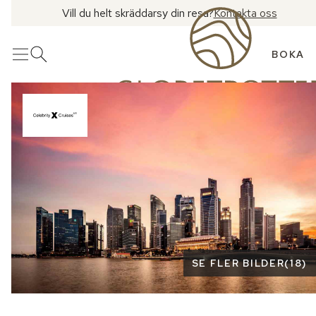
Vill du helt skräddarsy din resa?
Kontakta oss
BOKA
Meny
Öppna sök
Se fler bilder
SE FLER BILDER
(
18
)