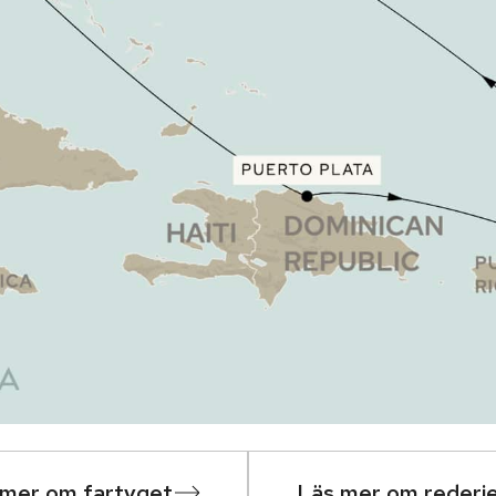
 mer om fartyget
Läs mer om rederi