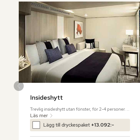
Insideshytt
Trevlig insideshytt utan fönster, för 2-4 personer. 

Läs mer
Hytten har en dubbelsäng king size med 
Lägg till dryckespaket
+
13.092:-
kashmirmadrass och lyxiga lakan. Extrabäddar i 
nedfällbar säng eller bäddsoffa. Hytten är även 
utrustad med en mindre sittgrupp, tv, telefon, 