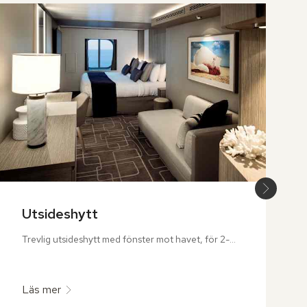
Utsideshytt
Trevlig utsideshytt med fönster mot havet, för 2-4 
personer. 

Hytten har en dubbelsäng king size med 
Läs mer
kashmirmadrass och lyxiga lakan. Extrabäddar i 
nedfällbar säng eller bäddsoffa. Hytten är även 