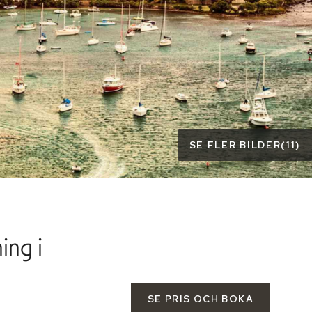
SE FLER BILDER
(
11
)
ing i
SE PRIS OCH BOKA