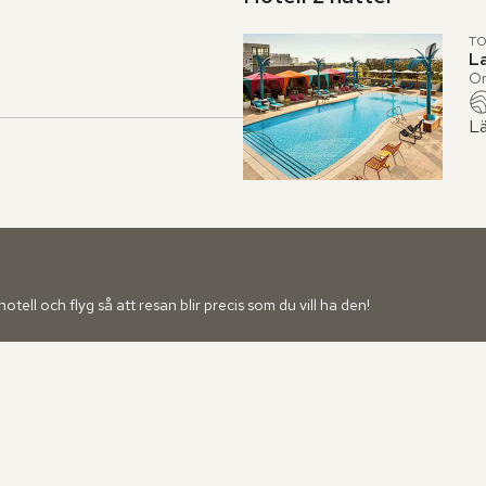
TO
L
Or
Lä
ell och flyg så att resan blir precis som du vill ha den!