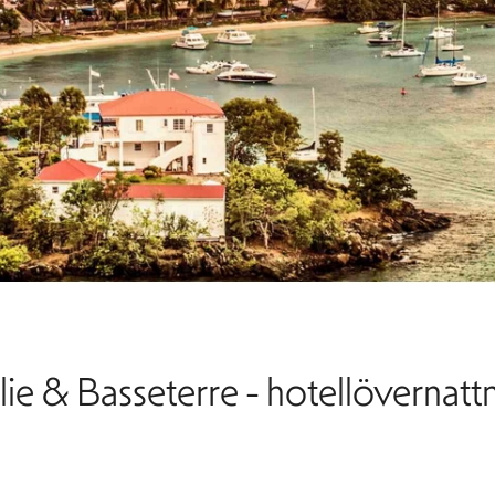
ie & Basseterre - hotellövernattn