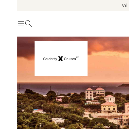
Vil
Meny
Öppna sök
Se fler bilder