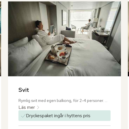
Svit
Rymlig svit med egen balkong, för 2-4 personer. 

Läs mer
Sviten har en dubbelsäng king size med 
Dryckespaket ingår i hyttens pris
kashmirmadrass och lyxiga lakan. Extrabäddar i 
nedfällbar säng eller bäddsoffa. Sviten är även 
utrustad med en mindre sittgrupp, tv, telefon, 