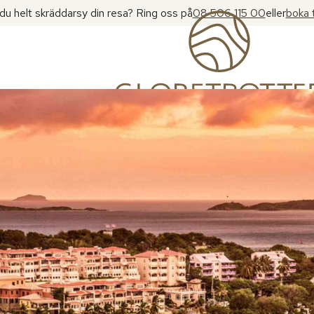
l du helt skräddarsy din resa? Ring oss på
08 506 115 00
eller
boka 