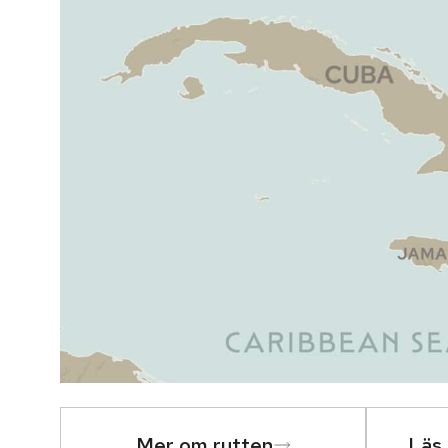
Mer om rutten
Läs