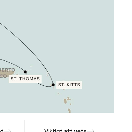
et
Viktigt att veta