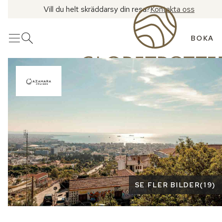
Vill du helt skräddarsy din resa?
Kontakta oss
BOKA
Meny
Öppna sök
Se fler bilder
SE FLER BILDER
(
19
)