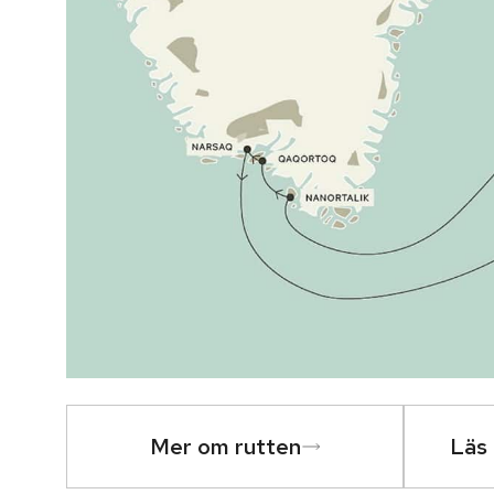
Mer om rutten
Läs