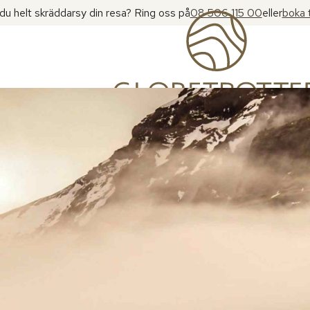
l du helt skräddarsy din resa? Ring oss på
08 506 115 00
eller
boka 