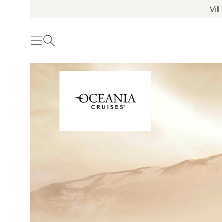
Vil
Meny
Öppna sök
Se fler bilder