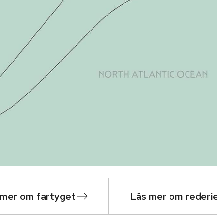
 mer om fartyget
Läs mer om rederi