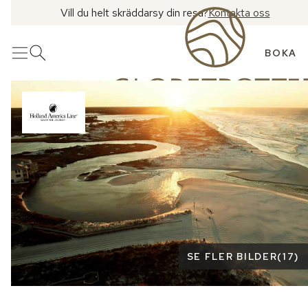
Vill du helt skräddarsy din resa?
Kontakta oss
BOKA
Meny
Öppna sök
Se fler bilder
SE FLER BILDER
(
17
)