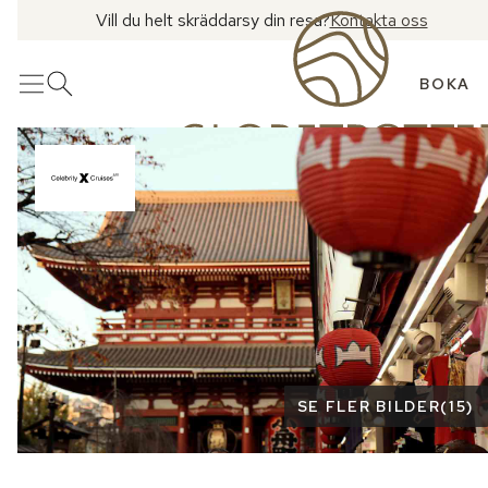
Vill du helt skräddarsy din resa?
Kontakta oss
BOKA
Meny
Öppna sök
Se fler bilder
SE FLER BILDER
(
15
)