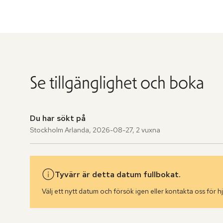
Se tillgänglighet och boka
Du har sökt på
Stockholm Arlanda
,
2026-08-27
,
2 vuxna
Tyvärr är detta datum fullbokat.
Välj ett nytt datum och försök igen eller kontakta oss för hj