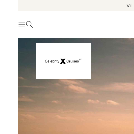
Vil
Meny
Öppna sök
Se fler bilder