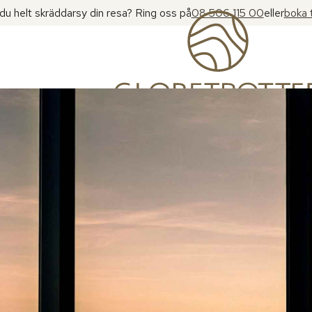
l du helt skräddarsy din resa? Ring oss på
08 506 115 00
eller
boka 