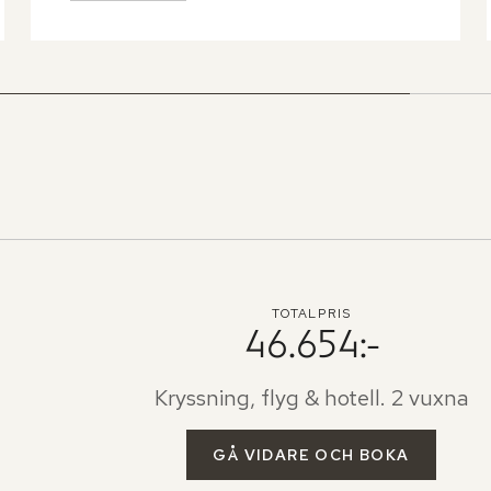
Luftkonditionering och 110/220 volts 
stickkontakter. Wifi mot avgift. Rumsservice dygnet 
runt.

Hyttens storlek: ca 17 m²

Utseendet på hytten kan variera.
TOTALPRIS
46.654:-
Kryssning, flyg & hotell. 2 vuxna
GÅ VIDARE OCH BOKA