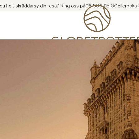
l du helt skräddarsy din resa? Ring oss på
08 506 115 00
eller
boka 