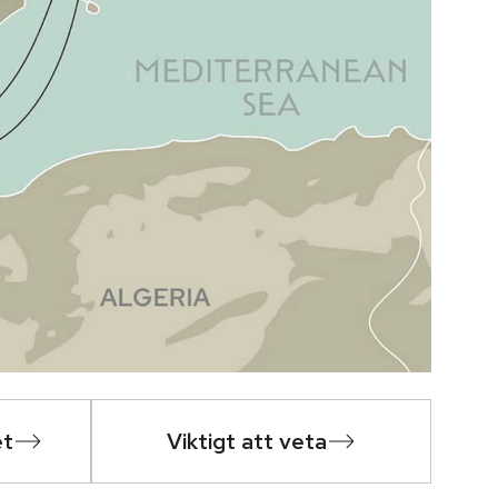
et
Viktigt att veta