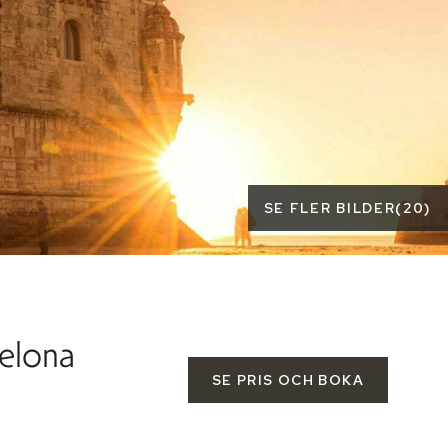
SE FLER BILDER
(
20
)
celona
SE PRIS OCH BOKA