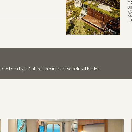
H
Ba
Lä
ell och flyg så att resan blir precis som du vill ha den!