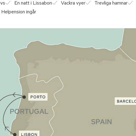
avs
En natt i Lissabon
Vackra vyer
Trevliga hamnar
Helpension ingår