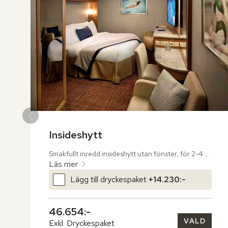
Insideshytt
Smakfullt inredd insideshytt utan fönster, för 2-4 
personer.  

Läs mer
Lägg till dryckespaket
+
14.230:-
Hytten har en dubbelsäng eller två enkelsängar. 
Extrabäddar i nedfällbar säng eller bäddsoffa. 
Hytten är även utrustad med en mindre sittgrupp, 
46.654:-
tv, telefon, kassafack, minibar, skrivbord, hårtork 
VALD
och garderob.  Wc och dusch. Badrockar. 
Exkl. Dryckespaket