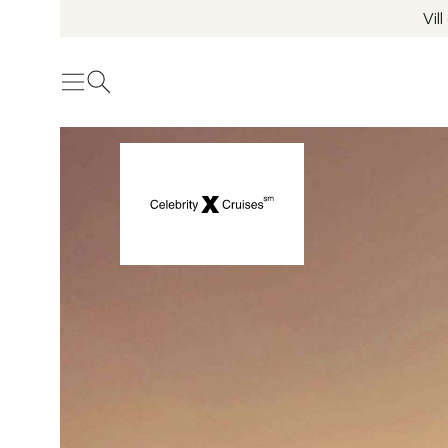
Vil
Meny
Öppna sök
Se fler bilder