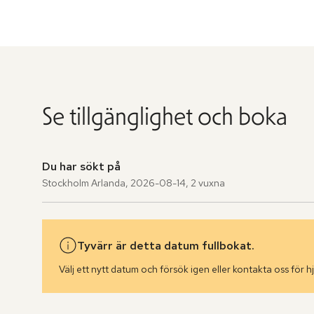
Se tillgänglighet och boka
Du har sökt på
Stockholm Arlanda
,
2026-08-14
,
2 vuxna
Tyvärr är detta datum fullbokat.
Välj ett nytt datum och försök igen eller kontakta oss för hj