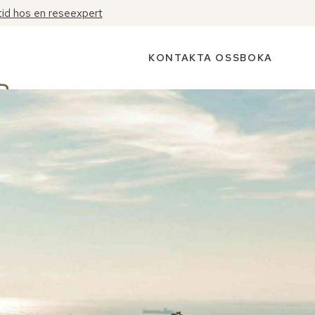
tid hos en reseexpert
KONTAKTA OSS
BOKA