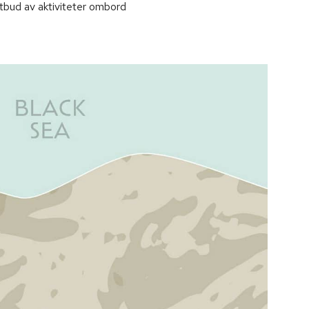
utbud av aktiviteter ombord