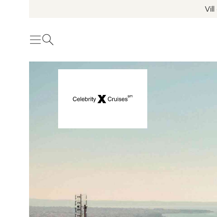
Vil
Meny
Öppna sök
Se fler bilder