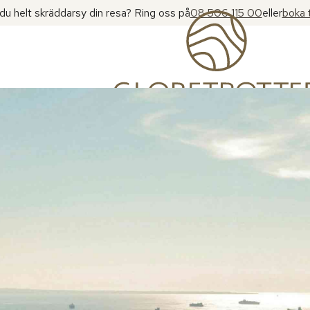
l du helt skräddarsy din resa? Ring oss på
08 506 115 00
eller
boka 