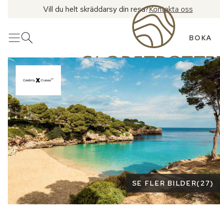
Vill du helt skräddarsy din resa?
Kontakta oss
BOKA
Meny
Öppna sök
Se fler bilder
SE FLER BILDER
(
27
)